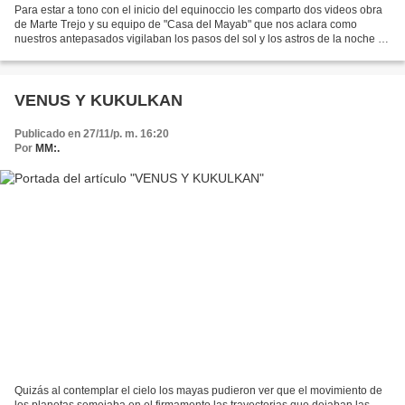
Para estar a tono con el inicio del equinoccio les comparto dos videos obra
de Marte Trejo y su equipo de "Casa del Mayab" que nos aclara como
nuestros antepasados vigilaban los pasos del sol y los astros de la noche a
través del cielo. Espero que al...
VENUS Y KUKULKAN
Publicado en 27/11/p. m. 16:20
Por
MM:.
Quizás al contemplar el cielo los mayas pudieron ver que el movimiento de
los planetas semejaba en el firmamento las trayectorias que dejaban las