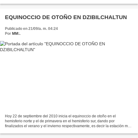
Imagen cortesía de asteronomía.net...
EQUINOCCIO DE OTOÑO EN DZIBILCHALTUN
Publicado en 21/09/a. m. 04:24
Por
MM:.
Hoy 22 de septiembre del 2010 inicia el equinoccio de otoño en el
hemisferio norte y el de primavera en el hemisferio sur, dando por
finalizados el verano y el invierno respectivamente, es decir la estación mas
calurosa y húmeda y la más fría y seca para...