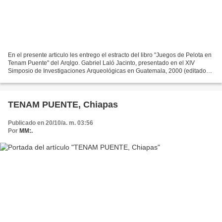
En el presente articulo les entrego el estracto del libro "Juegos de Pelota en
Tenam Puente" del Arqlgo. Gabriel Laló Jacinto, presentado en el XIV
Simposio de Investigaciones Arqueológicas en Guatemala, 2000 (editado
por J.P. Laporte, A.C. Suasnávar...
TENAM PUENTE, Chiapas
Publicado en 20/10/a. m. 03:56
Por
MM:.