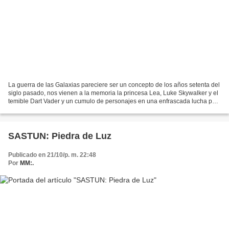
La guerra de las Galaxias pareciere ser un concepto de los años setenta del
siglo pasado, nos vienen a la memoria la princesa Lea, Luke Skywalker y el
temible Dart Vader y un cumulo de personajes en una enfrascada lucha por
el poder y la libertad. Sin...
SASTUN: Piedra de Luz
Publicado en 21/10/p. m. 22:48
Por
MM:.