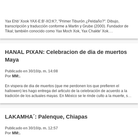
Yax Ehb' Xook YAX-E:B'-XO:K?, "Primer Tiburón ¿Peldaño?". Dibujo,
transcripción y traducción conforme a Martin y Grube (2000). Fundador de
Tikal; también conocido como Yax Moch Xok, Yax Chakte' Xok.
Probablemente sepultado en la tumba 85. Las inscripciones...
HANAL PIXAN: Celebracion de dia de muertos
Maya
Publicado en 30/10/p. m. 14:08
Por
MM:.
En vispera de dia de muertos (que me perdonen los que prefieren el
hallowen) les hago entrega del articulo de la celebración de acuerdo a la
tradición de los actuales mayas. En México se le rinde culto a la muerte, se
le respeta, se le da de comer, se...
LAKAMHA´: Palenque, Chiapas
Publicado en 30/10/p. m. 12:57
Por
MM:.