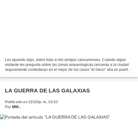
Les apuesto algo, sobre todo a mis amigos cancunenses. Cuando algun
visitante les pregunta sobre las zonas arqueologicas cercanas a la ciudad
seguramente contestaran en el mejor de los casos "el meco" alla en puerto
juárez; "el rey" en la zona hotelera...
LA GUERRA DE LAS GALAXIAS
Publicado en 22/10/p. m. 14:53
Por
MM:.