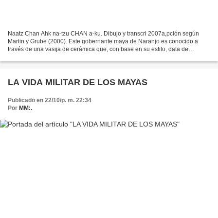
Naatz Chan Ahk na-tzu CHAN a-ku. Dibujo y transcri 2007a,pción según
Martin y Grube (2000). Este gobernante maya de Naranjo es conocido a
través de una vasija de cerámica que, con base en su estilo, data de
alrededor del año 400, y en la cual lleva el...
LA VIDA MILITAR DE LOS MAYAS
Publicado en 22/10/p. m. 22:34
Por
MM:.