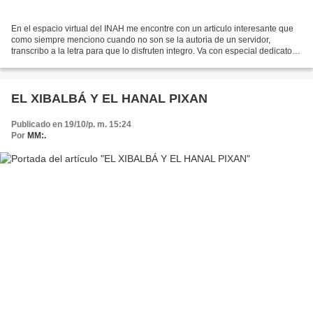
En el espacio virtual del INAH me encontre con un articulo interesante que
como siempre menciono cuando no son se la autoria de un servidor,
transcribo a la letra para que lo disfruten integro. Va con especial dedicatoria
a mi amigo Daniel Cuevas de Chiapas...
EL XIBALBÁ Y EL HANAL PIXAN
Publicado en 19/10/p. m. 15:24
Por
MM:.