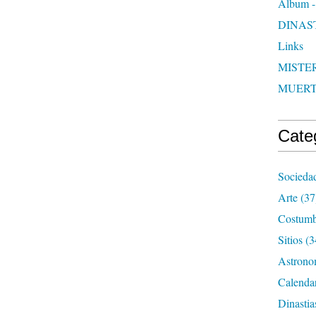
Album -
DINAS
Links
MISTER
MUER
Cate
Socieda
Arte
(37
Costumb
Sitios
(3
Astrono
Calenda
Dinastia