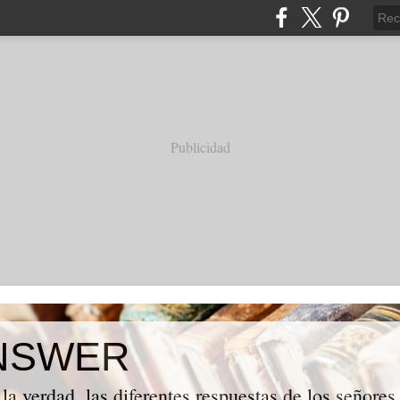
Publicidad
NSWER
la verdad, las diferentes respuestas de los señores