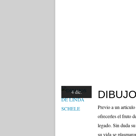
DIBUJO
4 dic.
Previo a un articul
ofrecerles el fruto 
legado. Sin duda su
su vida se plasmaro