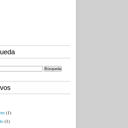
ueda
ivos
bre
(1)
to
(1)