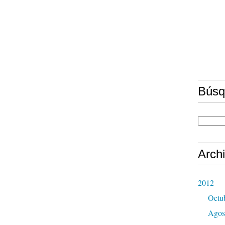
Búsq
Arch
2012
Octu
Agos