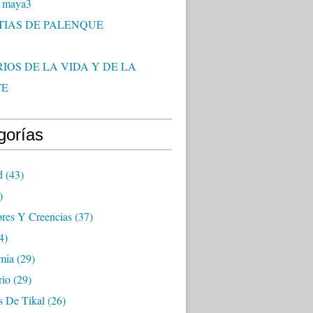
 maya3
TIAS DE PALENQUE
IOS DE LA VIDA Y DE LA
TE
gorías
d
(43)
)
res Y Creencias
(37)
4)
mia
(29)
rio
(29)
s De Tikal
(26)