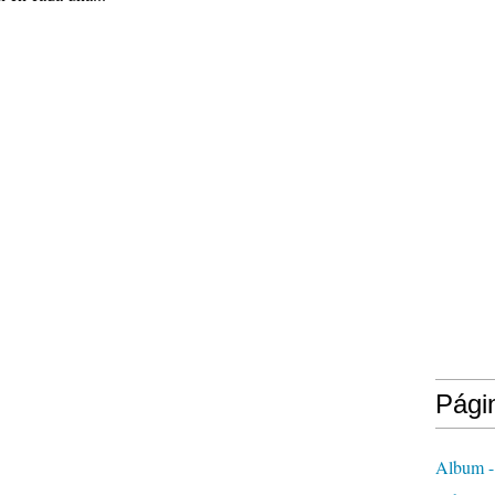
Pági
Album -