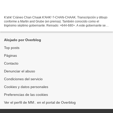
K'ahk' Cráneo Chan Chaak K'AHK'-?-CHAN-CHAAK. Transcripción y dibujo
conforme a Martin and Grube (en prensa). También conocido como el
trigésimo séptimo gobernante. Reinado: >644-680>. A este gobernante se le
conocía tan sólo por su posición en la secuencia...
Alojado por Overblog
Top posts
Páginas
Contacto
Denunciar el abuso
Condiciones del servicio
Cookies y datos personales
Preferencias de las cookies
Ver el perfil de MM:. en el portal de Overblog