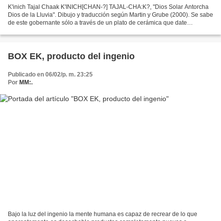
K'inich Tajal Chaak K'INICH[CHAN-?] TAJAL-CHA:K?, "Dios Solar Antorcha
Dios de la Lluvia". Dibujo y traducción según Martin y Grube (2000). Se sabe
de este gobernante sólo a través de un plato de cerámica que date
probablemente de principios del siglo...
BOX EK, producto del ingenio
Publicado en 06/02/p. m. 23:25
Por
MM:.
Bajo la luz del ingenio la mente humana es capaz de recrear de lo que