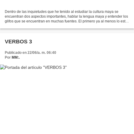
Dentro de las inquietudes que he tenido al estudiar la cultura maya se
encuentran dos aspectos importantes, hablar la lengua maya y entender los
glifos que se encuentran en muchas fuentes. El primero ya al menos lo estoy
intentando, y se que no es tarea...
VERBOS 3
Publicado en 22/06/a. m. 06:40
Por
MM:.