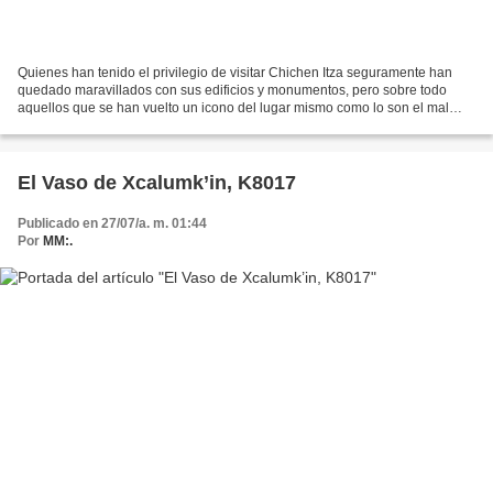
Quienes han tenido el privilegio de visitar Chichen Itza seguramente han
quedado maravillados con sus edificios y monumentos, pero sobre todo
aquellos que se han vuelto un icono del lugar mismo como lo son el mal
denominado "castillo" —jamás he podido...
El Vaso de Xcalumk’in, K8017
Publicado en 27/07/a. m. 01:44
Por
MM:.