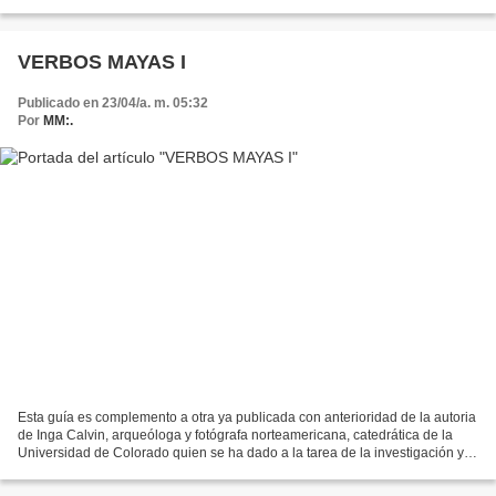
consecuencias (la captura de cautivos, la caída...
VERBOS MAYAS I
Publicado en 23/04/a. m. 05:32
Por
MM:.
Esta guía es complemento a otra ya publicada con anterioridad de la autoria
de Inga Calvin, arqueóloga y fotógrafa norteamericana, catedrática de la
Universidad de Colorado quien se ha dado a la tarea de la investigación y
difusión de la epigrafía maya....