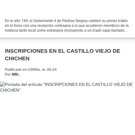
En el año 749, el Gobernante 4 de Piedras Negras celebró su primer k'atún
en el trono con una recepción cortesana a la que acudieron miembros de la
nobleza tanto local como extranjera (incluyendo a un b'aah sajal llamado
K'an Mo' Te', quien también sirvió...
INSCRIPCIONES EN EL CASTILLO VIEJO DE
CHICHEN
Publicado en 23/08/a. m. 06:24
Por
MM:.