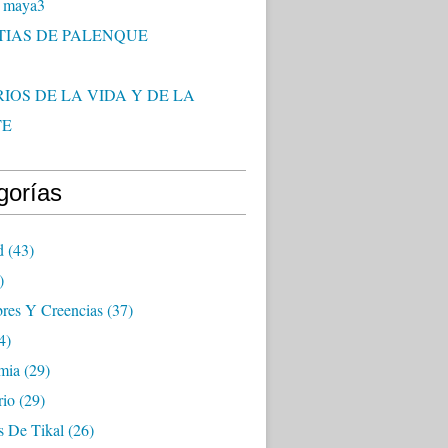
 maya3
TIAS DE PALENQUE
IOS DE LA VIDA Y DE LA
TE
gorías
d
(43)
)
res Y Creencias
(37)
4)
mia
(29)
rio
(29)
s De Tikal
(26)