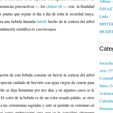
Album -
sustancias psicoactivas — los
chilam´ob
— con la finalidad
DINAS
as pautas que regian el dia a dia de toda la sociedad maya.
Links
era una bebida llamada
balché
hecho de la corteza del árbol
MISTER
minación científica es
.
Lonchocarpus
longistylus Pittier
MUER
Cate
Socieda
Arte
(37
ación de esta bebida consiste en hervir la corteza del árbol
Costumb
 especial cuidado de hervirlo con agua virgen de cenote para
Sitios
(3
llo se deja fermentar por tres días y en algunos casos se le
Astrono
l color de la bebida es de un color rosado pálido, se sirve
Calenda
es a las ceremonias sagradas y solo se permite su consumo en
Dinastia
ice como embriagante sino que se le considera altamente