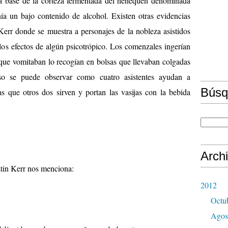
a base de la corteza fermentada del henequén denominada
enía un bajo contenido de alcohol. Existen otras evidencias
err donde se muestra a personajes de la nobleza asistidos
o los efectos de algún psicotrópico. Los comenzales ingerían
o que vomitaban lo recogían en bolsas que llevaban colgadas
so se puede observar como cuatro asistentes ayudan a
Búsq
as que otros dos sirven y portan las vasijas con la bebida
Arch
stin Kerr nos menciona:
2012
Octu
Agos