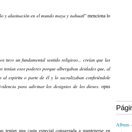
o y alusinación en el mundo maya y nahuatl"
menciona lo
os tuvo un fundamental sentido religioso... creían que las
os tenían esos poderes porque albergaban deidades que, al
n al espiritu o parte de él y lo sacralizaban confiriéndole
videncia para adivinar los designios de los dioses
. opus
Pági
Album -
as tenían una casta especial consagrada a mantenerse en