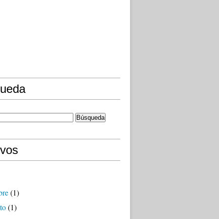
ueda
ivos
bre
(1)
to
(1)