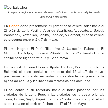
Imagen protegida por derecho de autor, prohibida su copia por cualquier medio
mecánico o electrónico
En
Copán
debe presentarse el primer paso cenital solar hacia el
28 o 29 de abril. Pusilha, Altar de Sacrificios, Aguacateca, Seibal,
Bonampak, Yaxchilán, Toniná, Topoxte, y Caracol, el paso cenital
se presenta entre el 2 y 7 de mayo.
Piedras Negras, El Perú, Tikal, Yaxhá, Uaxactún, Palenque, El
Mirador, La Milpa, Lamanai, Altunhá, Uxul y Calakmul el paso
cenital tiene lugar entre el 7 y 12 de mayo.
Los sitios de la zona Chenes; Xpuhil, Rio Bec, Becán, Kohunlich y
Balamkú el paso cenital se presenta del 12 al 17 de mayo,
precisamente cuando en estas zonas donde se presenta la
época de sequía y los incendios forestales son comunes.
El sol continua su recorrido hacia el norte pasando por las
ciudades de la zona Puuc y las ciudades de la costa oriental;
Jaina, Edzná, Sayil, Xlapak, Lamná y Santa Rosa Xtampak el sol
se entrona en el cenit en fechas del 17 al 23 de Mayo.