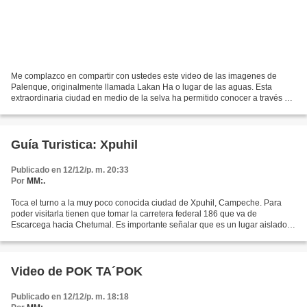
Me complazco en compartir con ustedes este video de las imagenes de
Palenque, originalmente llamada Lakan Ha o lugar de las aguas. Esta
extraordinaria ciudad en medio de la selva ha permitido conocer a través de
su epigrafia un sinumero de datos que revelan...
Guía Turistica: Xpuhil
Publicado en 12/12/p. m. 20:33
Por
MM:.
Toca el turno a la muy poco conocida ciudad de Xpuhil, Campeche. Para
poder visitarla tienen que tomar la carretera federal 186 que va de
Escarcega hacia Chetumal. Es importante señalar que es un lugar aislado y
carece de servicios por lo que deben contemplar...
Video de POK TA´POK
Publicado en 12/12/p. m. 18:18