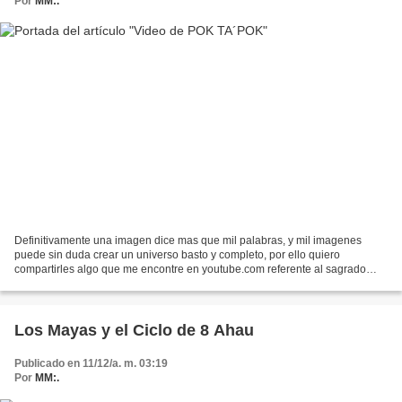
Por
MM:.
Definitivamente una imagen dice mas que mil palabras, y mil imagenes
puede sin duda crear un universo basto y completo, por ello quiero
compartirles algo que me encontre en youtube.com referente al sagrado
juego de pelota de Pok Ta Pok. En este video...
Los Mayas y el Ciclo de 8 Ahau
Publicado en 11/12/a. m. 03:19
Por
MM:.