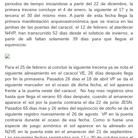
periodos de tiempo iniciandose a partir del 22 de diciembre, la
primera trecena concluye el 4 de enero, la siguiente el 17 y la
tercera el 30 del mismo mes. A partir de esta fecha llega la
primera manifestación arqueoastronómica que se marca en las
jambas de las puertas del caracol, el 12 de febrero al atardecer
N4VP, han transcurrido 52 dias desde el solsticio de invierno, a
partir de alli faltan solamente 39 dias para que llegue el
equinoccio.
Para el 25 de febrero al concluir la siguiente trecena ya se nota el
siguiente alineamiento en el caracol VE, 26 días después llega
por fin la primavera. Pasados 26 dias el 18 de abril VP se da el
siguiente marcador en el ocaso de dicha fecha, el sol aparece
frente a la puerta oeste del caracol. No hay mas registros sino
hasta que llega el verano 65 dias después, cuando al amanecer
aparece el sol por la puerta contraria el dia 22 de junio JESN.
Pasados 65 dias mas y 26 antes del equinoccio de otoño se da el
siguiente registro nuevamente el 26 de agosto VP en la puerta
contraria durante el ocaso de esa fecha. Como si fuese una
especie de juego armónico el sol aparece en la alineado en
N2VE en la puerta este en el amanecer del 21 de septiembre.
Las siguientes fechas registradas son 17 y 30 de octubre para el