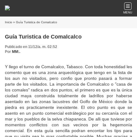
MENU
Inicio
» Guía Turistica de Comalcalco
Guía Turistica de Comalcalco
Publicado en 11/12/a. m. 02:52
Por
MM:.
Y llego el turno de Comalcalco, Tabasco. Con toda honestidad les
comento que es una zona arqueológica que tengo en la lista de
los aun no visitados, pero confio que pronto pasará a formar
parte de los visitados. La importancia de Comalcalco o "casa de
los comales" radica en dos puntos, el primero es que es la única
ciudad maya construida totalmente de ladrillos por haberse
asentado en las zonas lacustres del Golfo de México donde la
piedra es practicamente inexistente. El otro punto es que se
asento en un punto comercial estrátegico por su cercanía con el
mar y los pueblos de la selva chiapaneca. De alli que tuviese por
momentos conflictos con sus vecinos por la hegemonía
comercial. En esta guía sencilla podran encontar los tips para
que su visita sea lo mas confortable posible. Muchas gracias a