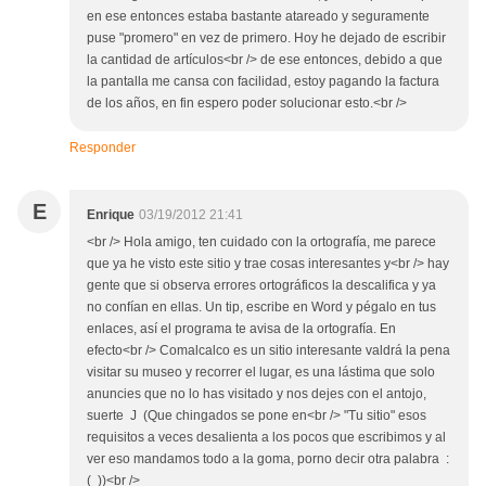
en ese entonces estaba bastante atareado y seguramente
puse "promero" en vez de primero. Hoy he dejado de escribir
la cantidad de artículos<br /> de ese entonces, debido a que
la pantalla me cansa con facilidad, estoy pagando la factura
de los años, en fin espero poder solucionar esto.<br />
Responder
E
Enrique
03/19/2012 21:41
<br /> Hola amigo, ten cuidado con la ortografía, me parece
que ya he visto este sitio y trae cosas interesantes y<br /> hay
gente que si observa errores ortográficos la descalifica y ya
no confían en ellas. Un tip, escribe en Word y pégalo en tus
enlaces, así el programa te avisa de la ortografía. En
efecto<br /> Comalcalco es un sitio interesante valdrá la pena
visitar su museo y recorrer el lugar, es una lástima que solo
anuncies que no lo has visitado y nos dejes con el antojo,
suerte J (Que chingados se pone en<br /> "Tu sitio" esos
requisitos a veces desalienta a los pocos que escribimos y al
ver eso mandamos todo a la goma, porno decir otra palabra :
( ))<br />