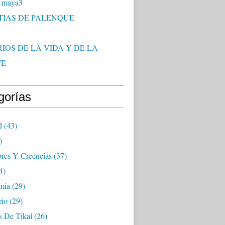
 maya3
TIAS DE PALENQUE
IOS DE LA VIDA Y DE LA
TE
gorías
d
(43)
)
res Y Creencias
(37)
4)
mia
(29)
rio
(29)
s De Tikal
(26)