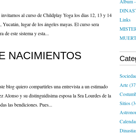
Album -
DINAS
 invitarnos al curso de Childplay Yoga los dias 12, 13 y 14
Links
 Yucatán, lugar de los ángeles mayas. El curso sera
MISTER
 de este sistema y esta...
MUER
E NACIMIENTOS
Cate
Socieda
Arte
(37
e blog quiero compartirles una entrevista a un estimado
Costumb
z Alonso y su distinguidisima esposa la Sra Lourdes de la
Sitios
(3
as las bendiciones. Pues...
Astrono
Calenda
Dinastia