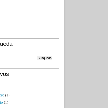
ueda
ivos
bre
(1)
to
(1)