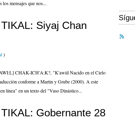
s los mensajes que nos...
Síg
TIKAL: Siyaj Chan
al
)
AWI:L] CHAK-ICH'A:K?, "K'awiil Nacido en el Cielo
traducción conforme a Martin y Grube (2000). A este
 en línea" en un texto del "Vaso Dinástico...
TIKAL: Gobernante 28