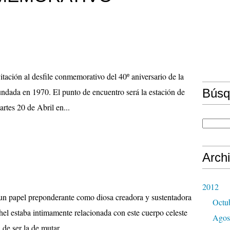
nvitación al desfile conmemorativo del 40º aniversario de la
dada en 1970. El punto de encuentro será la estación de
Búsq
rtes 20 de Abril en...
Arch
2012
un papel preponderante como diosa creadora y sustentadora
Octu
chel estaba intimamente relacionada con este cuerpo celeste
Agos
 de ser la de mutar...