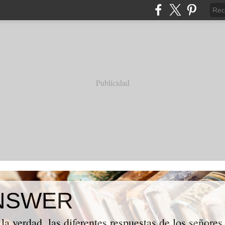
Publicidad
NSWER
la verdad, las diferentes respuestas de los señores