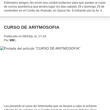
Estimados amigos, les envio una cordial invitacion para que asistan al curso
de cocina ayurdevica que tendra lugar los dias sabado 28 y domingo 29 de
noviembre en el Centro de Anahata, en Sauce No. 8 entrando por la Av. del
Bosque en la Supermanzana 43...
CURSO DE ARITMOSOFIA
Publicado en 08/10/p. m. 17:24
Por
MM:.
Les presento el curso de Aritmosofia que se llevara a cabo el próximo
sábado 31 de octubre en el Centro Anahata en Cancún, México. Para