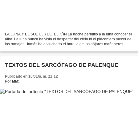
LA LUNA Y EL SOL UJ YÉETEL K´IN La noche permitió a la luna conocer el
alba. La luna nunca ha visto el despertar del cielo ni el placentero mecer de
los ramajes. Jamás ha escuchado el barullo de los pájaros mañaneros.
Nunca ha oído cómo los gallos saludan...
TEXTOS DEL SARCÓFAGO DE PALENQUE
Publicado en 16/01/p. m. 22:12
Por
MM:.