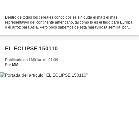
Dentro de todos los cereales conocidos es sin duda el maíz el mas
representativo del continente americano, tal como lo es el trigo para Europa
o el arroz para Asia. Pero poco sabemos de esta maravillosa semilla, por
ello les presento el trabajo de Juan...
EL ECLIPSE 150110
Publicado en 16/01/a. m. 01:39
Por
MM:.