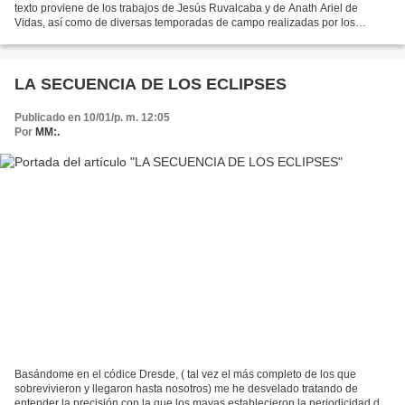
texto proviene de los trabajos de Jesús Ruvalcaba y de Anath Ariel de
Vidas, así como de diversas temporadas de campo realizadas por los
autores entre 1999 y 2004 en las congregaciones...
LA SECUENCIA DE LOS ECLIPSES
Publicado en 10/01/p. m. 12:05
Por
MM:.
Basándome en el códice Dresde, ( tal vez el más completo de los que
sobrevivieron y llegaron hasta nosotros) me he desvelado tratando de
entender la precisión con la que los mayas establecieron la periodicidad de