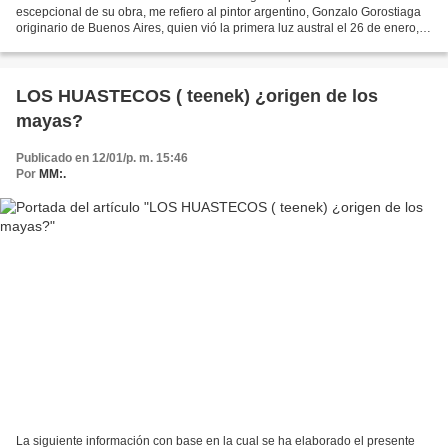
escepcional de su obra, me refiero al pintor argentino, Gonzalo Gorostiaga
originario de Buenos Aires, quien vió la primera luz austral el 26 de enero,
de 1956. Él se autodefine como auténtico...
LOS HUASTECOS ( teenek) ¿origen de los
mayas?
Publicado en 12/01/p. m. 15:46
Por
MM:.
La siguiente información con base en la cual se ha elaborado el presente