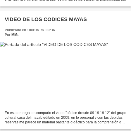
los eclipses; confieso que todo al principio...
VIDEO DE LOS CODICES MAYAS
Publicado en 10/01/a. m. 09:36
Por
MM:.
En esta entrega les comparto el video "códice dresde 09 19 19 12" del grupo
cultural casa del mayab editado en 2009, en lo personal y con las debidas
reservas me parece un material bastante didáctico para la comprensión de
los códices mayas que sobrevivieron...