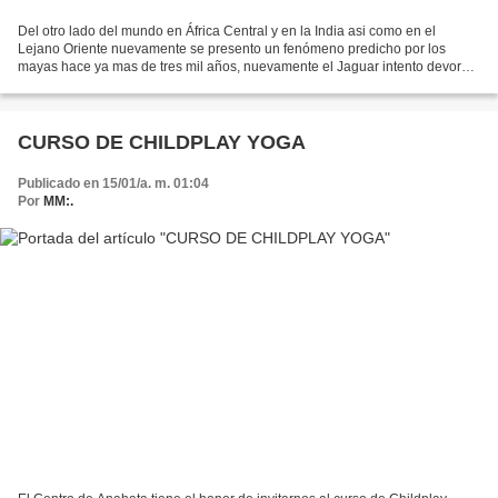
Del otro lado del mundo en África Central y en la India asi como en el
Lejano Oriente nuevamente se presento un fenómeno predicho por los
mayas hace ya mas de tres mil años, nuevamente el Jaguar intento devorar
al sol. El eclipse más anular dejo impreso...
CURSO DE CHILDPLAY YOGA
Publicado en 15/01/a. m. 01:04
Por
MM:.