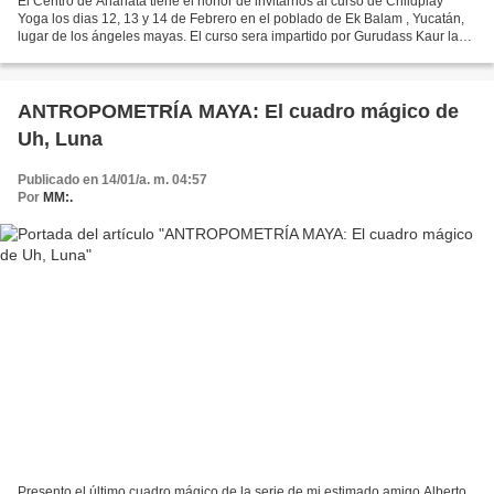
El Centro de Anahata tiene el honor de invitarnos al curso de Childplay
Yoga los dias 12, 13 y 14 de Febrero en el poblado de Ek Balam , Yucatán,
lugar de los ángeles mayas. El curso sera impartido por Gurudass Kaur la
creadora de este sistema y esta...
ANTROPOMETRÍA MAYA: El cuadro mágico de
Uh, Luna
Publicado en 14/01/a. m. 04:57
Por
MM:.
Presento el último cuadro mágico de la serie de mi estimado amigo Alberto