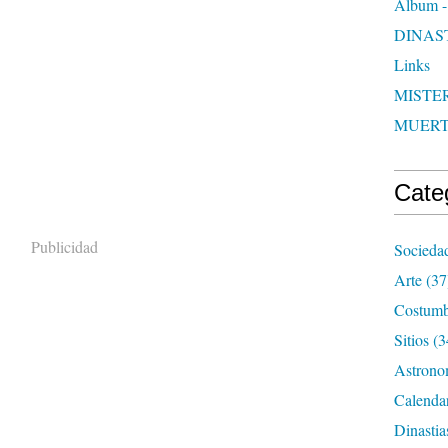
Album -
DINAS
Links
MISTER
MUER
Cate
Publicidad
Socieda
Arte
(37
Costumb
Sitios
(3
Astrono
Calenda
Dinastia