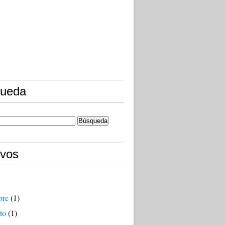
ueda
ivos
bre
(1)
to
(1)