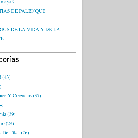
 maya3
TIAS DE PALENQUE
IOS DE LA VIDA Y DE LA
TE
gorías
d
(43)
)
res Y Creencias
(37)
4)
mia
(29)
rio
(29)
s De Tikal
(26)