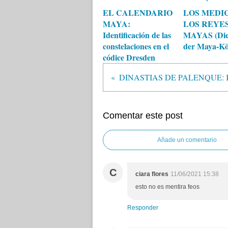
EL CALENDARIO
LOS MEDI
MAYA:
LOS REYE
Identificación de las
MAYAS (Die
constelaciones en el
der Maya-Kö
códice Dresden
Comentar este post
Añade un comentario
C
ciara flores
11/06/2021 15:38
esto no es mentira feos
Responder