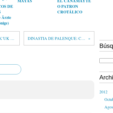
MAYAS
EL CANAMAYTE
COS DE
O PATRON
S
CROTÁLICO
 Ärzte
nige)
DINASTIAS DE PALENQUE: K´UK BALAM
DINASTIA DE PALENQUE: CASPER
Búsq
Arch
2012
Octu
Agos