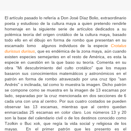
El artículo pasado lo refería a Don José Díaz Bolio, extraordinario
poeta y estudioso de la cultura maya a quien pretendo rendirle
homenaje en la siguiente serie de artículos dedicados a su
polémica teoría del origen crotálico de la cultura maya, basado
todo ello en el dibujo en forma de rombo que presentan en su
escamado lomo algunos individuos de la especie
Crotalus
durissus durisus
, que es endémica de la zona maya, aún cuando
existen especies semejantes en el resto de América, es esta la
especie en cuestión en la que baso su teoría. Comenta en su
obra "Mi descubrimiento del culto crotálico" que los mayas
basaron sus conocimientos matemáticos y astronómicos en el
patrón en forma de rombo atravezado por una cruz tipo "san
Andrés" o inclinada, tal como lo muestra la imagen. Dicho patrón
se compone como se muestra en la imagen de 13 escamas por
lado, separadas por la cruz mencionada en dos secciones de 6
cada una con una al centro. Por sus cuatro costados se pueden
observar las 13 escamas, mientras que al centro quedan
enmarcadas 25 escamas en color claro. Los números 13 y 20
son la base del calendario civil o de los destinos conocido como
Tzolkin o Buc xok, que regía la vida social y religiosa de los
mayas. En el primer patrón que les presento es el