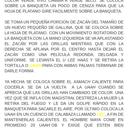
COLOR VERDE VIVO CAMBIA A VERDE SECO. SE COLOCA
SOBRE LA BANQUETA UN POCO DE CENIZA PARA QUE LA
HOJA DE PLATANO GIRE FACILMENTE SOBRE LA BANQUETA.
SE TOMA UN PEQUEÑA PORCION DE
ZACÁN
DEL TAMAÑO DE
UN HUEVO PEQUEÑO DE GALLINA, QUE SE COLOCA SOBRE
LA HOJA DE PLATANO. CON UN MOVIMIENTO ROTATORIO DE
LA BANQUETA CON LA MANO IZQUIERDA SE VA APLASTANDO
EL
ZACÁN
POR LAS ORILLAS MIENTRAS QUE CON LA
DERECHA SE APLANA POR EL CENTRO HASTA DEJAR EL
ZACÁN
COMO UNA PELÍCULA REDONDA, DELGADA Y
UNIFORME. SE LEVANTA EL
U LEE HAAS
Y SE RETIRA LA
TORTILLA O
UAAH
PARA CON AMBAS PALMAS TERMINAR DE
DARLE FORMA.
YA HECHA SE COLOCA SOBRE EL
XAMACH
CALIENTE PARA
COCERLA. SE DA LA VUELTA A LA
UAAH
CUANDO SE
APRECIA QUE LAS ORILLAS HAN CAMBIADO DE COLOR. UNA
VEZ QUE SE INFLA CON MAGISTRAL DESTREZA LA MUJER LA
RETIRA DEL FUEGO Y LE DA UN GOLPE RÁPIDO EN LA
BANQUETA PARA SACARLE EL AIRE. POR ÚLTIMO COLOCA LA
UAAH EN UN CUENCO DE CALABAZA LLAMADO
LEC
, A FIN DE
MANTENERLAS CALIENTES. EL HOMBRE MAYA COME EN
PROMEDIO 20 UAAH´OB Y EXIGE QUE ESTEN BIEN