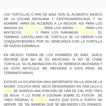
LAS TORTILLAS O PAN DE MAIZ SON EL ALIMENTO BASICO
DE LA COCINA MEXICANA Y CENTROAMERICANA, Y SU
NOMBRE VARIA DE ACUERDO A LA REGION. ASI PARA LOS
NAHUAS ES
TLAXCALLI
,
PARA LOS MAYAS
UAAH
, PARA LOS
MIXTECOS
NDÍTA
Y PARA LOS RARAMURI
REMEKE
. EL
TERMINO CASTELLANO DE TORTILLA SE LO DIERON LOS
CONQUISTADORES POR SU SEMEJANZA CON LA TORTILLA
DE HUEVO ESPAÑOLA.
EN MEXICO TIERRA DE LOS HOMBRES DE MAÍZ, SUELE
DECIRSE QUE NO SE ES MEXICANO SI NO SE COME
TORTILLA. SU ELABORACION ES DE HERENCIA MILENARIA Y
EN ESTE ARTICULO ME REFERIRE A ESTA PERO EN
TERMINOS MAYAS.
ESTA ES LA OCUPACION MAS IMPORTANTE EN LA VIDA DE LA
MUJER. COLOCA MAIZ SECO DESGRANADO EN UNA OLLA O
CUM
,
SE AGREGA UNA PORCION DE UNA DE CAL POR TRES
DE AGUA, Y LO PONE A COCINAR SOBRE EL FOGÓN DE
TRES PIEDRAS O
KOBÉN
HASTA QUE ESTA A PUNTO DE
HERVIR, DE TAL MANERA QUE SE ABLANDEN LOS GRANOS.