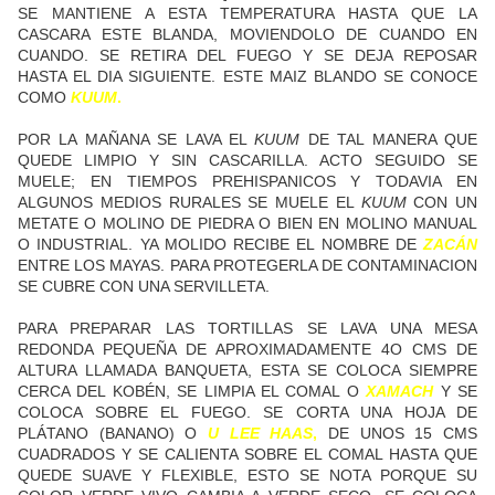
SE MANTIENE A ESTA TEMPERATURA HASTA QUE LA
CASCARA ESTE BLANDA, MOVIENDOLO DE CUANDO EN
CUANDO. SE RETIRA DEL FUEGO Y SE DEJA REPOSAR
HASTA EL DIA SIGUIENTE. ESTE MAIZ BLANDO SE CONOCE
COMO
KUUM
.
POR LA MAÑANA SE LAVA EL
KUUM
DE TAL MANERA QUE
QUEDE LIMPIO Y SIN CASCARILLA. ACTO SEGUIDO SE
MUELE; EN TIEMPOS PREHISPANICOS Y TODAVIA EN
ALGUNOS MEDIOS RURALES SE MUELE EL
KUUM
CON UN
METATE O MOLINO DE PIEDRA O BIEN EN MOLINO MANUAL
O INDUSTRIAL. YA MOLIDO RECIBE EL NOMBRE DE
ZACÁN
ENTRE LOS MAYAS. PARA PROTEGERLA DE CONTAMINACION
SE CUBRE CON UNA SERVILLETA.
PARA PREPARAR LAS TORTILLAS SE LAVA UNA MESA
REDONDA PEQUEÑA DE APROXIMADAMENTE 4O CMS DE
ALTURA LLAMADA BANQUETA, ESTA SE COLOCA SIEMPRE
CERCA DEL KOBÉN, SE LIMPIA EL COMAL O
X
A
MACH
Y SE
COLOCA SOBRE EL FUEGO. SE CORTA UNA HOJA DE
PLÁTANO (BANANO) O
U LEE HAAS
,
DE UNOS 15 CMS
CUADRADOS Y SE CALIENTA SOBRE EL COMAL HASTA QUE
QUEDE SUAVE Y FLEXIBLE, ESTO SE NOTA PORQUE SU