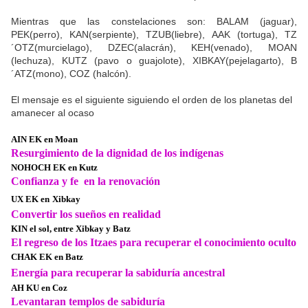
Mientras que las constelaciones son: BALAM (jaguar),
PEK(perro), KAN(serpiente), TZUB(liebre), AAK (tortuga), TZ
´OTZ(murcielago), DZEC(alacrán), KEH(venado), MOAN
(lechuza), KUTZ (pavo o guajolote), XIBKAY(pejelagarto), B
´ATZ(mono), COZ (halcón).
El mensaje es el siguiente siguiendo el orden de los planetas del
amanecer al ocaso
AIN EK en Moan
Resurgimiento de la dignidad de los indígenas
NOHOCH EK en Kutz
Confianza y fe en la renovación
UX EK en
Xibkay
Convertir los sueños en realidad
KIN el sol, entre Xibkay y Batz
El regreso de los Itzaes para recuperar el conocimiento oculto
CHAK EK en Batz
Energía para recuperar
la sabiduría ancestral
AH KU en Coz
Levantaran templos de sabiduría