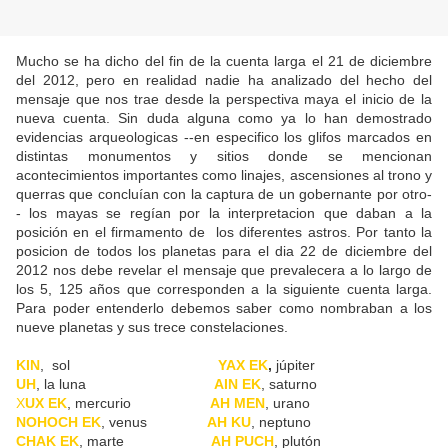
Mucho se ha dicho del fin de la cuenta larga el 21 de diciembre
del 2012, pero en realidad nadie ha analizado del hecho del
mensaje que nos trae desde la perspectiva maya el inicio de la
nueva cuenta. Sin duda alguna como ya lo han demostrado
evidencias arqueologicas --en especifico los glifos marcados en
distintas monumentos y sitios donde se mencionan
acontecimientos importantes como linajes, ascensiones al trono y
querras que concluían con la captura de un gobernante por otro-
- los mayas se regían por la interpretacion que daban a la
posición en el firmamento de los diferentes astros. Por tanto la
posicion de todos los planetas para el dia 22 de diciembre del
2012 nos debe revelar el mensaje que prevalecera a lo largo de
los 5, 125 años que corresponden a la siguiente cuenta larga.
Para poder entenderlo debemos saber como nombraban a los
nueve planetas y sus trece constelaciones.
KIN
, sol
YAX EK
,
júpiter
UH
, la luna
AIN EK
, saturno
X
UX EK
, mercurio
AH MEN
, urano
NOHOCH EK
, venus
AH KU
, neptuno
CHAK EK
, marte
AH PUCH
, plutón