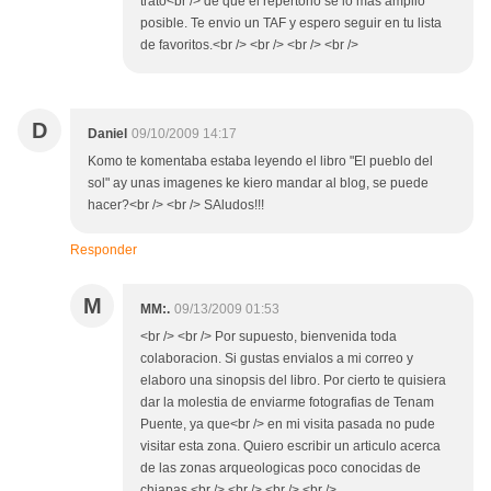
trato<br /> de que el repertorio se lo mas amplio
posible. Te envio un TAF y espero seguir en tu lista
de favoritos.<br /> <br /> <br /> <br />
D
Daniel
09/10/2009 14:17
Komo te komentaba estaba leyendo el libro "El pueblo del
sol" ay unas imagenes ke kiero mandar al blog, se puede
hacer?<br /> <br /> SAludos!!!
Responder
M
MM:.
09/13/2009 01:53
<br /> <br /> Por supuesto, bienvenida toda
colaboracion. Si gustas envialos a mi correo y
elaboro una sinopsis del libro. Por cierto te quisiera
dar la molestia de enviarme fotografias de Tenam
Puente, ya que<br /> en mi visita pasada no pude
visitar esta zona. Quiero escribir un articulo acerca
de las zonas arqueologicas poco conocidas de
chiapas.<br /> <br /> <br /> <br />