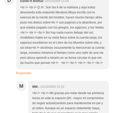
D
Daniel H Belmar
10/10/2009 15:08
<br /> <br /> Q:.H:. Son las 6 de la mañana y aquí estoy
devorando esta exquisita literatura Maya escrita con la
esencia de la mente del hombre, hacen mucho tiempo atrás
puse mis dedos sobre<br /> sus paginas y la abandone, por
que estaba pegado con los griegos, los egipcios, y los Vedas.
<br /> <br /> <br /> No hay nada nuevo debajo del sol,
Aristóteles hablo en su meta física sobre la cuenta larga, los
egipcios escribieron en el Libro de los Muertos sobre ella, y
así otras<br /> doctrinas oscuramente la mencionan la cuenta
larga, nosotros miramos el tiempo como una calle de una vía
pero ahora aprendí a mirarlo en su forma circular lo que me
da mucho que pensar.<br /> <br /> <br /> <br /> <br /> <br />
Responder
M
MM:.
10/10/2009 16:23
<br /> <br /> Mil gracias por estar desde las primeras
horas en este tu espacio QH:. mayor mi compromiso
de seguir actualizandolo para mantenerme en pie y
al orden. Aunque es un espacio netamente maya,