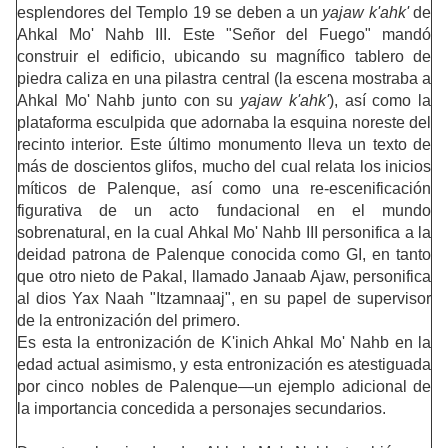
esplendores del Templo 19 se deben a un
yajaw k'ahk'
de
Ahkal Mo' Nahb III. Este "Señor del Fuego" mandó
construir el edificio, ubicando su magnífico tablero de
piedra caliza en una pilastra central (la escena mostraba a
Ahkal Mo' Nahb junto con su
yajaw k'ahk'
), así como la
plataforma esculpida que adornaba la esquina noreste del
recinto interior. Este último monumento lleva un texto de
más de doscientos glifos, mucho del cual relata los inicios
míticos de Palenque, así como una re-escenificación
figurativa de un acto fundacional en el mundo
sobrenatural, en la cual Ahkal Mo' Nahb III personifica a la
deidad patrona de Palenque conocida como GI, en tanto
que otro nieto de Pakal, llamado Janaab Ajaw, personifica
al dios Yax Naah "Itzamnaaj", en su papel de supervisor
de la entronización del primero.
Es esta la entronización de K'inich Ahkal Mo' Nahb en la
edad actual asimismo, y esta entronización es atestiguada
por cinco nobles de Palenque—un ejemplo adicional de
la importancia concedida a personajes secundarios.