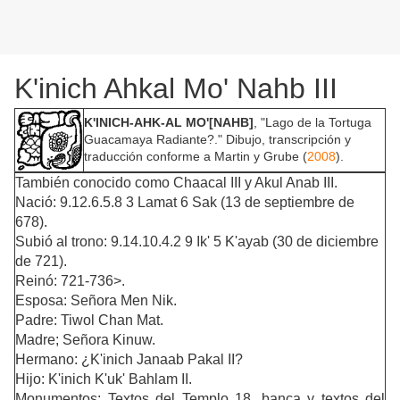
K'inich Ahkal Mo' Nahb III
K'INICH-AHK-AL MO'[NAHB]
, "Lago de la Tortuga
Guacamaya Radiante?." Dibujo, transcripción y
traducción conforme a Martin y Grube (
2008
).
También conocido como Chaacal III y Akul Anab III.
Nació: 9.12.6.5.8 3 Lamat 6 Sak (13 de septiembre de
678).
Subió al trono: 9.14.10.4.2 9 Ik' 5 K'ayab (30 de diciembre
de 721).
Reinó: 721-736>.
Esposa: Señora Men Nik.
Padre: Tiwol Chan Mat.
Madre; Señora Kinuw.
Hermano: ¿K'inich Janaab Pakal II?
Hijo: K'inich K'uk' Bahlam II.
Monumentos: Textos del Templo 18, banca y textos del