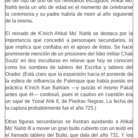
de ser hijo de uno de los herederos escogidos. Ahkal Mo'
Nahb tenía un año de edad en el momento de celebrarse
la ceremonia y su padre habría de morir al año siguiente
de la misma.
El reinado de K'inich Ahkal Mo' Nahb se destaca por la
importancia que concedió a personajes secundarios, lo
que implica que confiaba en el apoyo de éstos. Se hace
prominente mención de un prisionero del líder militar Chak
Suutz' en dos esculturas en relieve que hoy se conocen
como los nombres de tablero del Escriba y tablero del
Orador. (Está claro que la expansión hacia el poniente de
la esfera de influencia de Palenque que había puesto en
práctica K'inich Kan Bahlam —y quizás el mismo Pakal
antes que él— continuó, pues el cautivo en cuestión era
un
sajal
de Yonal Ahk II, de Piedras Negras. La fecha de
la captura probablemente fue el año 725.)
Otras figuras secundarias se ilustran ayudando a Ahkal
Mo' Nahb III a mover un gran bulto cubierto con un textil en
el llamado tablero del Bulto, que data del año 731. Y los