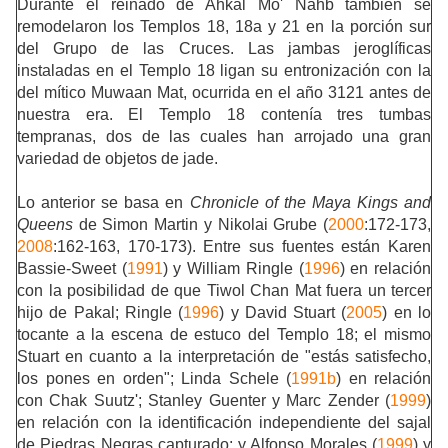
Durante el reinado de Ahkal Mo' Nahb también se
remodelaron los Templos 18, 18a y 21 en la porción sur
del Grupo de las Cruces. Las jambas jeroglíficas
instaladas en el Templo 18 ligan su entronización con la
del mítico Muwaan Mat, ocurrida en el año 3121 antes de
nuestra era. El Templo 18 contenía tres tumbas
tempranas, dos de las cuales han arrojado una gran
variedad de objetos de jade.
Lo anterior se basa en
Chronicle of the Maya Kings and
Queens
de Simon Martin y Nikolai Grube (
2000
:172-173,
2008
:162-163, 170-173). Entre sus fuentes están Karen
Bassie-Sweet (
1991
) y William Ringle (
1996
) en relación
con la posibilidad de que Tiwol Chan Mat fuera un tercer
hijo de Pakal; Ringle (
1996
) y David Stuart (
2005
) en lo
tocante a la escena de estuco del Templo 18; el mismo
Stuart en cuanto a la interpretación de "estás satisfecho,
los pones en orden"; Linda Schele (
1991b
) en relación
con Chak Suutz'; Stanley Guenter y Marc Zender (
1999
)
en relación con la identificación independiente del sajal
de Piedras Negras capturado; y Alfonso
Morales (
1999
) y