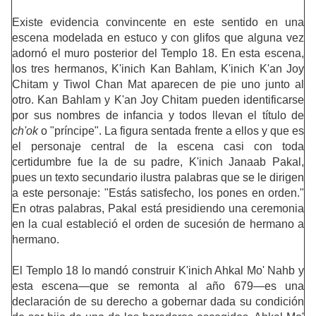
Existe evidencia convincente en este sentido en una
escena modelada en estuco y con glifos que alguna vez
adornó el muro posterior del Templo 18. En esta escena,
los tres hermanos, K'inich Kan Bahlam, K'inich K'an Joy
Chitam y Tiwol Chan Mat aparecen de pie uno junto al
otro. Kan Bahlam y K'an Joy Chitam pueden identificarse
por sus nombres de infancia y todos llevan el título de
ch'ok
o "príncipe". La figura sentada frente a ellos y que es
el personaje central de la escena casi con toda
certidumbre fue la de su padre, K'inich Janaab Pakal,
pues un texto secundario ilustra palabras que se le dirigen
a este personaje: "Estás satisfecho, los pones en orden."
En otras palabras, Pakal está presidiendo una ceremonia
en la cual estableció el orden de sucesión de hermano a
hermano.
El Templo 18 lo mandó construir K'inich Ahkal Mo' Nahb y
esta escena—que se remonta al año 679—es una
declaración de su derecho a gobernar dada su condición