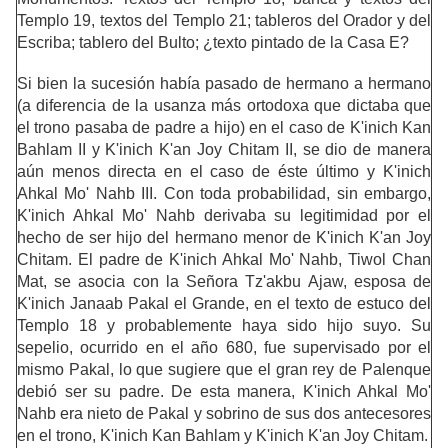
Templo 19, textos del Templo 21; tableros del Orador y del
Escriba; tablero del Bulto; ¿texto pintado de la Casa E?
Si bien la sucesión había pasado de hermano a hermano
(a diferencia de la usanza más ortodoxa que dictaba que
el trono pasaba de padre a hijo) en el caso de K'inich Kan
Bahlam II y K'inich K'an Joy Chitam II, se dio de manera
aún menos directa en el caso de éste último y K'inich
Ahkal Mo' Nahb III. Con toda probabilidad, sin embargo,
K'inich Ahkal Mo' Nahb derivaba su legitimidad por el
hecho de ser hijo del hermano menor de K'inich K'an Joy
Chitam. El padre de K'inich Ahkal Mo' Nahb, Tiwol Chan
Mat, se asocia con la Señora Tz'akbu Ajaw, esposa de
K'inich Janaab Pakal el Grande, en el texto de estuco del
Templo 18 y probablemente haya sido hijo suyo. Su
sepelio, ocurrido en el año 680, fue supervisado por el
mismo Pakal, lo que sugiere que el gran rey de Palenque
debió ser su padre. De esta manera, K'inich Ahkal Mo'
Nahb era nieto de Pakal y sobrino de sus dos antecesores
en el trono, K'inich Kan Bahlam y K'inich K'an Joy Chitam.