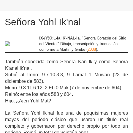
Señora Yohl Ik'nal
IX-(Y)O:L-la IK'-NAL-la
, "Señora Corazón del Sitio
del Viento." Dibujo, transcripción y traducción
conforme a Martin y Grube (
2008
).
También conocida como Señora Kan Ik y como Señora
K'anal Ik'nal.
Subió al trono: 9.7.10.3.8, 9 Lamat 1 Muwan (23 de
diciembre de 583).
Murió: 9.8.11.6.12, 2 Eb 0 Mak (7 de noviembre de 604).
Reinó: entre los años 583 y 604.
Hijo: ¿Ajen Yohl Mat?
La Señora Yohl Ik'nal fue una de poquísimas mujeres
mayas del período clásico que usaron un título real
completo y gobernaron por derecho propio por todo un
período. Reinó un total de veintiún años.