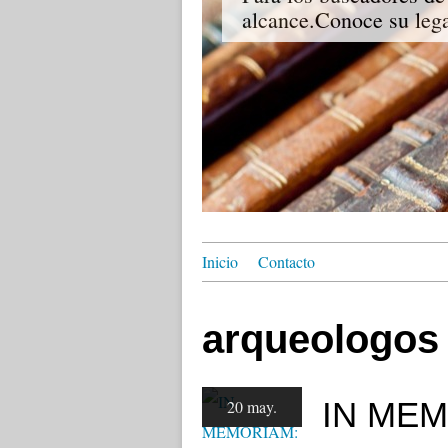
alcance.Conoce su lega
Inicio
Contacto
arqueologos 
IN MEM
20 may.