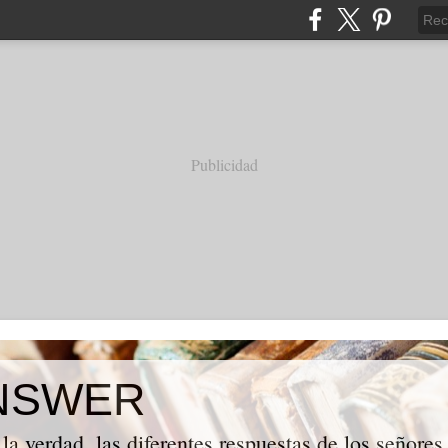
Publicidad
NSWER
la verdad, las diferentes respuestas de los señores