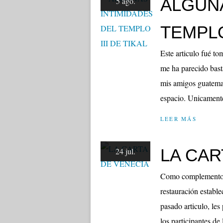
ALGUNA
5 ago.
TEMPLO
Este articulo fué t
me ha parecido basta
mis amigos guatemal
espacio. Unicamente 
LEER MÁS
LA CAR
24 jul.
Como complemento al
restauración estable
pasado articulo, le
los participantes de