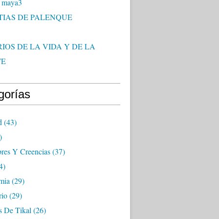
 maya3
TIAS DE PALENQUE
IOS DE LA VIDA Y DE LA
TE
gorías
d
(43)
)
res Y Creencias
(37)
4)
mia
(29)
rio
(29)
s De Tikal
(26)