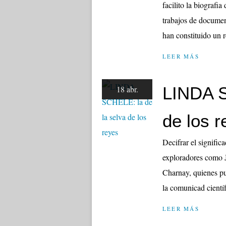
facilito la biografi
trabajos de documen
han constituido un r
LEER MÁS
LINDA S
18 abr.
de los r
Decifrar el signific
exploradores como 
Charnay, quienes pu
la comunicad científ
LEER MÁS