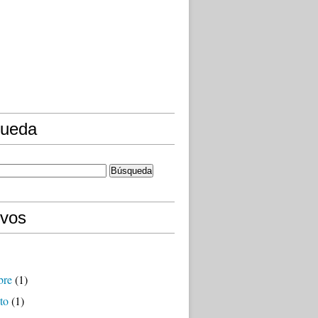
ueda
ivos
bre
(1)
to
(1)