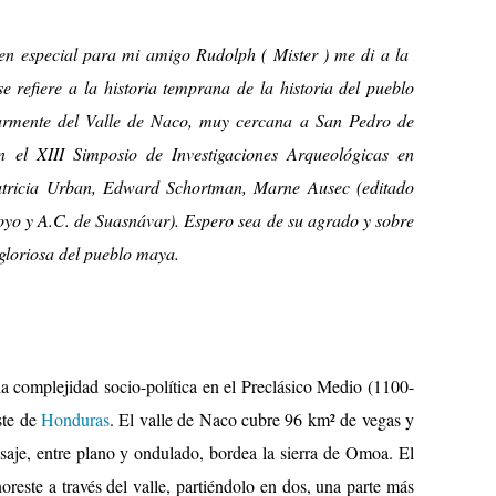
n especial para mi amigo Rudolph ( Mister ) me di a la
 refiere a la historia temprana de la historia del pueblo
armente del Valle de Naco, muy cercana a San Pedro de
n el XIII Simposio de Investigaciones Arqueológicas en
atricia Urban, Edward Schortman, Marne Ausec (editado
oyo y A.C. de Suasnávar). Espero sea de su agrado y sobre
 gloriosa del pueblo maya.
 la complejidad socio-política en el Preclásico Medio (1100-
ste de
Honduras
. El valle de Naco cubre 96 km² de vegas y
aje, entre plano y ondulado, bordea la sierra de Omoa. El
oreste a través del valle, partiéndolo en dos, una parte más