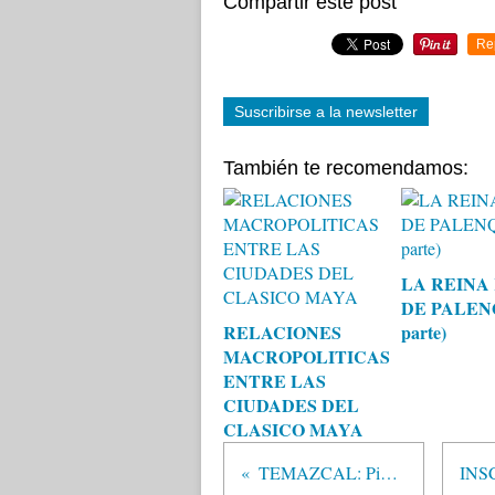
Compartir este post
Re
Suscribirse a la newsletter
También te recomendamos:
LA REINA
DE PALEN
RELACIONES
parte)
MACROPOLITICAS
ENTRE LAS
CIUDADES DEL
CLASICO MAYA
TEMAZCAL: Pib´Naj