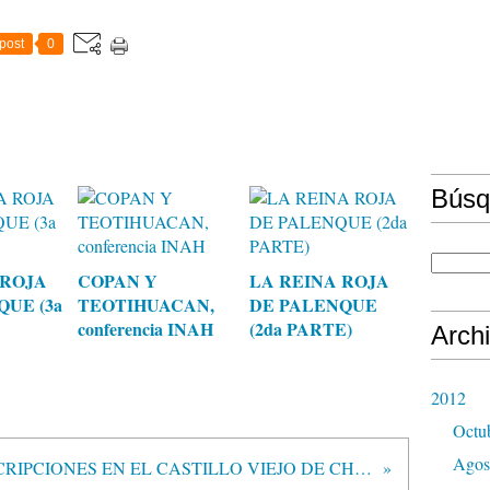
post
0
Búsq
 ROJA
COPAN Y
LA REINA ROJA
QUE (3a
TEOTIHUACAN,
DE PALENQUE
conferencia INAH
(2da PARTE)
Arch
2012
Octu
Agos
INSCRIPCIONES EN EL CASTILLO VIEJO DE CHICHEN