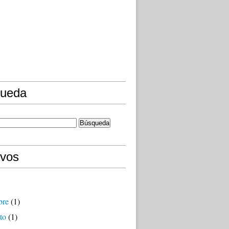
ueda
ivos
bre
(1)
to
(1)