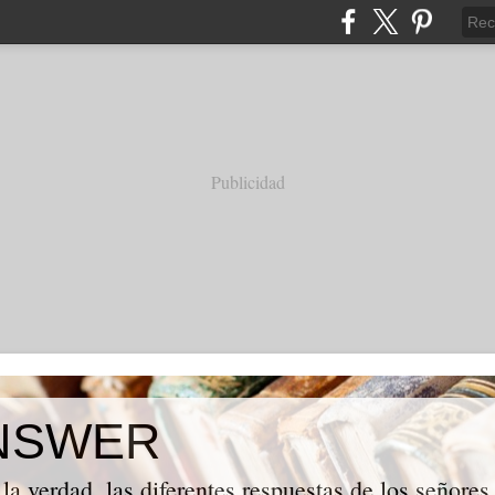
Publicidad
NSWER
la verdad, las diferentes respuestas de los señores