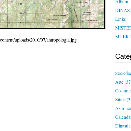
Album -
DINAS
Links
MISTER
MUER
Cate
Socieda
Arte
(37
Costumb
Sitios
(3
Astrono
Calenda
Dinastia