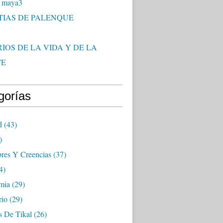
 maya3
TIAS DE PALENQUE
IOS DE LA VIDA Y DE LA
TE
gorías
d
(43)
)
res Y Creencias
(37)
4)
mia
(29)
rio
(29)
s De Tikal
(26)