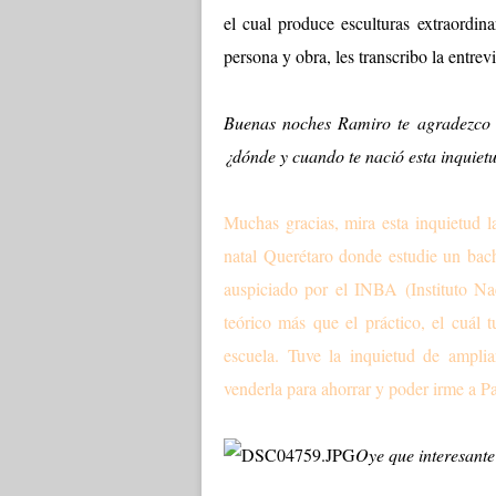
el cual produce esculturas extraordin
persona y obra, les transcribo la entre
Buenas noches Ramiro te agradezco e
¿dónde y cuando te nació esta inquietu
Muchas gracias, mira esta inquietud 
natal Querétaro donde estudie un bach
auspiciado por el INBA (Instituto Nac
teórico más que el práctico, el cuál 
escuela. Tuve la inquietud de ampli
venderla para ahorrar y poder irme a Pa
Oye que interesante