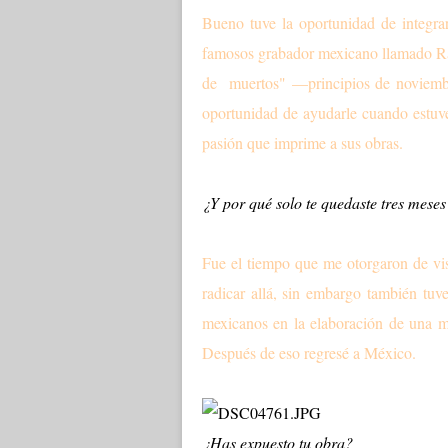
Bueno tuve la oportunidad de integra
famosos grabador mexicano llamado Raú
de muertos" —principios de noviembr
oportunidad de ayudarle cuando estuve
pasión que imprime a sus obras.
¿Y por qué solo te quedaste tres meses
Fue el tiempo que me otorgaron de vis
radicar allá, sin embargo también tuv
mexicanos en la elaboración de una ma
Después de eso regresé a México.
¿Has expuesto tu obra?