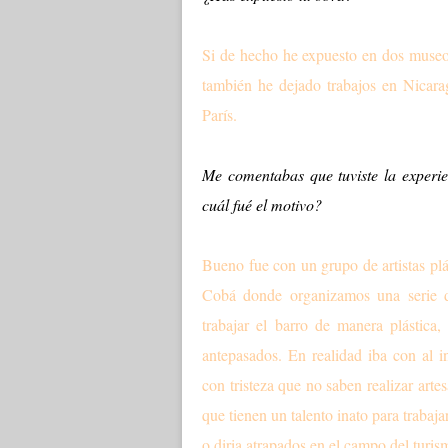
Si de hecho he expuesto en dos museos
también he dejado trabajos en Nicar
París.
Me comentabas que tuviste la experi
cuál fué el motivo?
Bueno fue con un grupo de artistas pl
Cobá donde organizamos una serie de
trabajar el barro de manera plástica
antepasados. En realidad iba con al 
con tristeza que no saben realizar arte
que tienen un talento inato para trabaja
o diria atrapados en el campo del turis