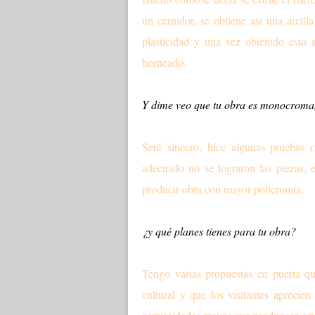
un cernidor, se obtiene asi una arcill
plasticidad y una vez obtenido esto 
horneado.
Y dime veo que tu obra es monocroma
Seré sincero, hice algunas pruebas 
adecuado no se lograron las piezas, 
producir obra con mayor policromía.
¿y qué planes tienes para tu obra?
Tengo varias propuestas en puerta qu
cultural y que los visitantes aprecien