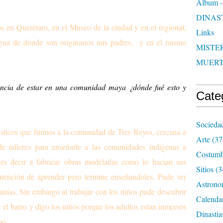
Album -
DINAS
 en Querétaro, en el Museo de la ciudad y en el regional,
Links
agua de donde son originarios mis padres, y en el mismo
MISTER
MUER
encia de estar en una comunidad maya ¿dónde fué esto y
Cate
Socieda
ásticos que fuimos a la comunidad de Tres Reyes, cercana a
Arte
(37
 talleres para enseñarle a las comunidades indígenas a
Costumb
, es decir a fabricar obras modeladas como lo hacian sus
Sitios
(3
intención de aprender pero termine enseñandoles. Pude ver
Astrono
sanías. Sin embargo al trabajar con los niños pude descubrir
Calenda
r el barro y digo los niños porque los adultos están inmersos
Dinastia
mo.