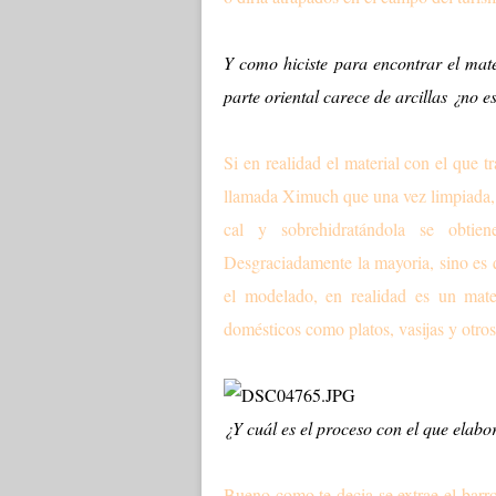
Y como hiciste para encontrar el mate
parte oriental carece de arcillas ¿no e
Si en realidad el material con el que 
llamada Ximuch que una vez limpiada, c
cal y sobrehidratándola se obtie
Desgraciadamente la mayoria, sino es qu
el modelado, en realidad es un mater
domésticos como platos, vasijas y otro
¿Y cuál es el proceso con el que elabo
Bueno como te decia se extrae el barro