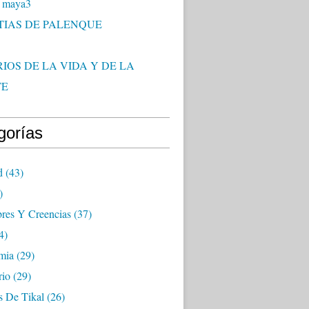
 maya3
TIAS DE PALENQUE
IOS DE LA VIDA Y DE LA
TE
gorías
d
(43)
)
res Y Creencias
(37)
4)
mia
(29)
rio
(29)
s De Tikal
(26)