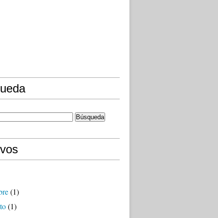
ueda
ivos
bre
(1)
to
(1)