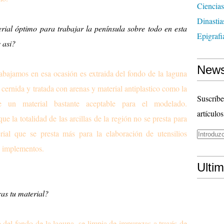
Ciencias
Dinasti
rial óptimo para trabajar la península sobre todo en esta
Epigrafi
s asi?
News
trabajamos en esa ocasión es extraida del fondo de la laguna
ernida y tratada con arenas y material antiplastico como la
Suscríbe
ne un material bastante aceptable para el modelado.
artículos
e la totalidad de las arcillas de la región no se presta para
ial que se presta más para la elaboración de utensilios
s implementos.
Ulti
ras tu material?
 del fondo de la laguna, se limpia de impurezas a través de