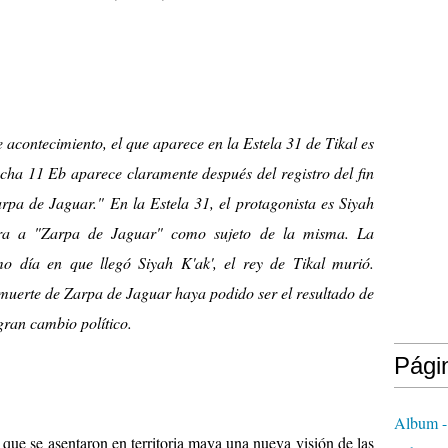
te acontecimiento, el que aparece en la Estela 31 de Tikal es
echa 11 Eb aparece claramente después del registro del fin
arpa de Jaguar." En la Estela 31, el protagonista es Siyah
ra a "Zarpa de Jaguar" como sujeto de la misma. La
mo día en que llegó Siyah K'ak', el rey de Tikal murió.
a muerte de Zarpa de Jaguar haya podido ser el resultado de
gran cambio político.
Pági
Album -
 que se asentaron en territoria maya una nueva visión de las