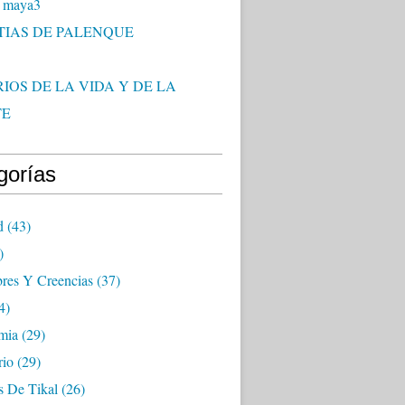
 maya3
TIAS DE PALENQUE
IOS DE LA VIDA Y DE LA
TE
gorías
d
(43)
)
res Y Creencias
(37)
4)
mia
(29)
rio
(29)
s De Tikal
(26)