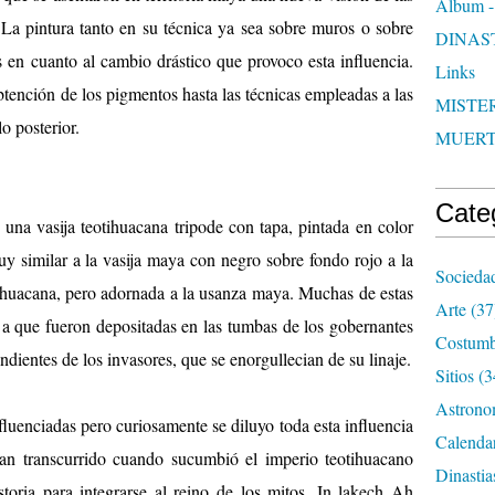
Album -
te. La pintura tanto en su técnica ya sea sobre muros o sobre
DINAS
en cuanto al cambio drástico que provoco esta influencia.
Links
tención de los pigmentos hasta las técnicas empleadas a las
MISTER
lo posterior.
MUER
Cate
una vasija teotihuacana tripode con tapa, pintada en color
uy similar a la vasija maya con negro sobre fondo rojo a la
Socieda
ihuacana, pero adornada a la usanza maya. Muchas de estas
Arte
(37
 a que fueron depositadas en las tumbas de los gobernantes
Costumb
dientes de los invasores, que se enorgullecian de su linaje.
Sitios
(3
Astrono
nfluenciadas pero curiosamente se diluyo toda esta influencia
Calenda
an transcurrido cuando sucumbió el imperio teotihuacano
Dinastia
toria para integrarse al reino de los mitos. In lakech Ah