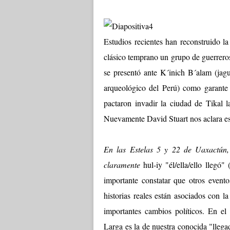
Estudios recientes han reconstruido l
clásico temprano un grupo de guerrero
se presentó ante K´inich B´alam (jagu
arqueológico del Perú) como garante 
pactaron invadir la ciudad de Tikal 
Nuevamente David Stuart nos aclara es
En las Estelas 5 y 22 de Uaxactún,
claramente
hul-iy "él/ella/ello llegó
importante constatar que otros event
historias reales están asociados con l
importantes cambios políticos. En el
Larga es la de nuestra conocida "llega