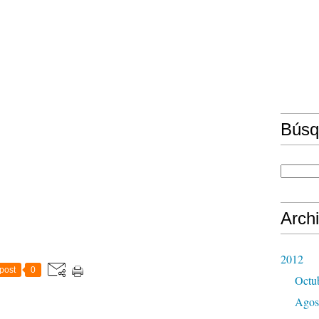
Búsq
Arch
2012
post
0
Octu
Agos