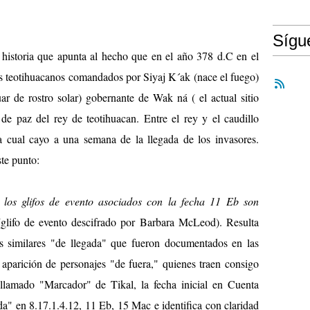
Síg
a historia que apunta al hecho que en el año 378 d.C en el
s teotihuacanos comandados por Siyaj K´ak (nace el fuego)
ar de rostro solar) gobernante de Wak ná ( el actual sitio
de paz del rey de teotihuacan. Entre el rey y el caudillo
la cual cayo a una semana de la llegada de los invasores.
te punto:
 los glifos de evento asociados con la fecha 11 Eb son
" (glifo de evento descifrado por Barbara McLeod). Resulta
os similares "de llegada" que fueron documentados en las
a aparición de personajes "de fuera," quienes traen consigo
 llamado "Marcador" de Tikal, la fecha inicial en Cuenta
da" en 8.17.1.4.12, 11 Eb, 15 Mac e identifica con claridad