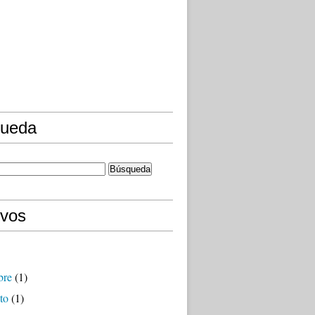
ueda
ivos
bre
(1)
to
(1)