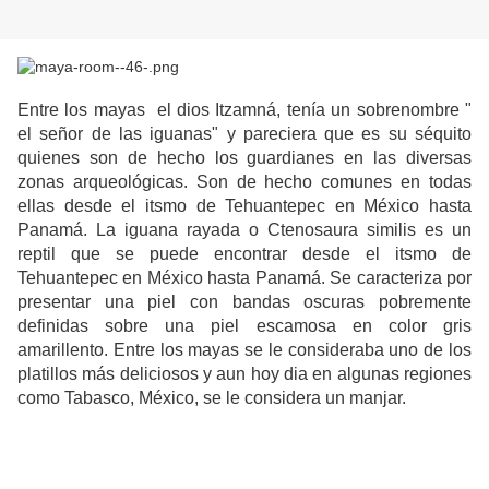
Entre los mayas el dios Itzamná, tenía un sobrenombre "
el señor de las iguanas" y pareciera que es su séquito
quienes son de hecho los guardianes en las diversas
zonas arqueológicas. Son de hecho comunes en todas
ellas desde el itsmo de Tehuantepec en México hasta
Panamá. La iguana rayada o Ctenosaura similis es un
reptil que se puede encontrar desde el itsmo de
Tehuantepec en México hasta Panamá. Se caracteriza por
presentar una piel con bandas oscuras pobremente
definidas sobre una piel escamosa en color gris
amarillento. Entre los mayas se le consideraba uno de los
platillos más deliciosos y aun hoy dia en algunas regiones
como Tabasco, México, se le considera un manjar.
De acuerdo a los datos publicados en INBIO;
la iguana es una
lagarija
grande que alcanza los 350 mm. de H-C, pero las hembras son un poco
más pequeñas. En los adultos, la cola alcanza casi el doble del largo