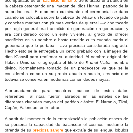
acompañado de un
sacrificio humano
. Se le ataba una banda en
la cabeza ostentando una imagen del dios Hunnal, patrono de la
autoridad real. El momento culminante del ceremonial se daba
cuando se colocaba sobre la cabeza del Ahaw un tocado de jade
y conchas marinas con plumas verdes de quetzal —dicho tocado
por regla general era trasmitido de generación en generación, y
era considerado como un ente viviente, al grado de ofrecer
sacrificios en su nombre o hasta rendirle culto cuando moria el
gobernate que lo portaba— ave preciosa considerada sagrada.
Hecho esto se le entregaba un cetro grabado con la imagen del
dios K´aawil para reafirmar su autoridad. Al nombre original del
Halach Uinic se le agregaba el titulo de
K´uhul k´aba
, nombre
divino. Normalmente tomado de un predecesor ya que se le
consideraba como un su propio abuelo renacido, creencia que
todavia se conserva en modernas comunidades mayas.
Afortunadamente para nosotros muchos de estos datos
referentes al ritual fueron labrados en las estelas de las
diferentes ciudades mayas del periódo clásico: El Naranjo, Tikal,
Copán, Palenque, entre otras.
A partir del momento de la entronización la población espera de
su persona la capacidad de balancear el cosmos mediante la
ofrenda de su
preciosa sangre
que extraía de su lengua, lobulos