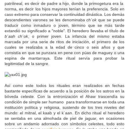
patrilineal, es decir de padre a hijo, donde la primogetura era la
norma, es decir los hijos mayores tenían la preferencia. Solo en
caso extremo para conservar la continuidad dinástica. Los demás
descendientes varones se les denominaba
ch´ok
que se puede
traducir como inmaduro o joven, término que se más tarde
extandió su significado a "noble". El heredero llevaba el título de
b´aah ch´ok
, o primer joven. La infancia del mismo estaba
marcada por una serie de ritos de iniciación, el primero de los
cuales se realizaba a la edad de cinco o seis años y que
consistía en que se punzara en pene con púas de maguey o una
espina de mantarraya. Este ritual servía para probar la
legitimidad de la sangre.
Así como este todos los rituales eran realizados en fechas
bastante específicas de acuerdo a la posición de los astros en la
bóveda celeste. Con la entronización el Ahaw trascendía su
condición de simple ser humano para transformarse en toda una
institución política y religiosa, sustendo de los tres niveles del
mundo: el mitnal, el kaab y el k´aan. En dicho ritual el heredero
se sentaba en una almohada de piel de jaguar, en ocasiones
sobre un andamio adornado con símbolos celestes, todo esto