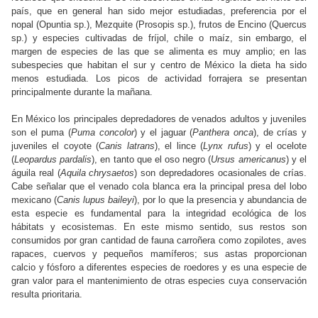
país, que en general han sido mejor estudiadas, preferencia por el
nopal (Opuntia sp.), Mezquite (Prosopis sp.), frutos de Encino (Quercus
sp.) y especies cultivadas de fríjol, chile o maíz, sin embargo, el
margen de especies de las que se alimenta es muy amplio; en las
subespecies que habitan el sur y centro de México la dieta ha sido
menos estudiada. Los picos de actividad forrajera se presentan
principalmente durante la mañana.
En México los principales depredadores de venados adultos y juveniles
son el puma (
Puma concolor
) y el jaguar (
Panthera onca
), de crías y
juveniles el coyote (
Canis latrans
), el lince (
Lynx rufus
) y el ocelote
(
Leopardus pardalis
), en tanto que el oso negro (
Ursus americanus
) y el
águila real (
Aquila chrysaetos
) son depredadores ocasionales de crías.
Cabe señalar que el venado cola blanca era la principal presa del lobo
mexicano (
Canis lupus baileyi
), por lo que la presencia y abundancia de
esta especie es fundamental para la integridad ecológica de los
hábitats y ecosistemas. En este mismo sentido, sus restos son
consumidos por gran cantidad de fauna carroñera como zopilotes, aves
rapaces, cuervos y pequeños mamíferos; sus astas proporcionan
calcio y fósforo a diferentes especies de roedores y es una especie de
gran valor para el mantenimiento de otras especies cuya conservación
resulta prioritaria.