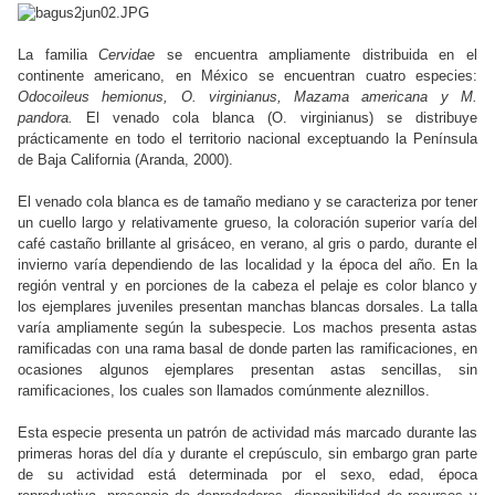
La familia
Cervidae
se encuentra ampliamente distribuida en el
continente americano, en México se encuentran cuatro especies:
Odocoileus hemionus, O. virginianus, Mazama americana y M.
pandora.
El venado cola blanca (O. virginianus) se distribuye
prácticamente en todo el territorio nacional exceptuando la Península
de Baja California (Aranda, 2000).
El venado cola blanca es de tamaño mediano y se caracteriza por tener
un cuello largo y relativamente grueso, la coloración superior varía del
café castaño brillante al grisáceo, en verano, al gris o pardo, durante el
invierno varía dependiendo de las localidad y la época del año. En la
región ventral y en porciones de la cabeza el pelaje es color blanco y
los ejemplares juveniles presentan manchas blancas dorsales. La talla
varía ampliamente según la subespecie. Los machos presenta astas
ramificadas con una rama basal de donde parten las ramificaciones, en
ocasiones algunos ejemplares presentan astas sencillas, sin
ramificaciones, los cuales son llamados comúnmente aleznillos.
Esta especie presenta un patrón de actividad más marcado durante las
primeras horas del día y durante el crepúsculo, sin embargo gran parte
de su actividad está determinada por el sexo, edad, época