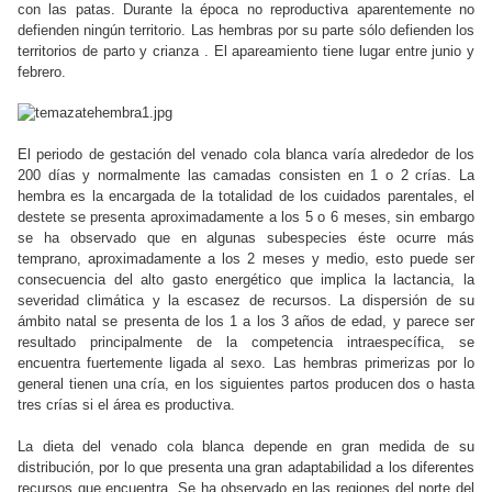
con las patas. Durante la época no reproductiva aparentemente no
defienden ningún territorio. Las hembras por su parte sólo defienden los
territorios de parto y crianza . El apareamiento tiene lugar entre junio y
febrero.
El periodo de gestación del venado cola blanca varía alrededor de los
200 días y normalmente las camadas consisten en 1 o 2 crías. La
hembra es la encargada de la totalidad de los cuidados parentales, el
destete se presenta aproximadamente a los 5 o 6 meses, sin embargo
se ha observado que en algunas subespecies éste ocurre más
temprano, aproximadamente a los 2 meses y medio, esto puede ser
consecuencia del alto gasto energético que implica la lactancia, la
severidad climática y la escasez de recursos. La dispersión de su
ámbito natal se presenta de los 1 a los 3 años de edad, y parece ser
resultado principalmente de la competencia intraespecífica, se
encuentra fuertemente ligada al sexo. Las hembras primerizas por lo
general tienen una cría, en los siguientes partos producen dos o hasta
tres crías si el área es productiva.
La dieta del venado cola blanca depende en gran medida de su
distribución, por lo que presenta una gran adaptabilidad a los diferentes
recursos que encuentra. Se ha observado en las regiones del norte del