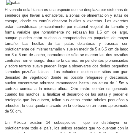
El venado cola blanca es una especie que se desplaza por sistemas de
senderos que llevan a echaderos, a zonas de alimentación y rutas de
escape, donde es común observar huellas y excretas. Las excretas
están constituidas principalmente por material vegetal de tamaño y
forma variable que normalmente no rebasan los 1.5 cm de largo,
aunque pueden estar sueltas o compactadas en paquetes de mayor
tamaño. Las huellas de las patas delanteras y traseras son
prácticamente del mismo tamaño y suelen medir de 5 a 6.5 cm de largo
por 3 a 5 cm de ancho, normalmente sólo se marcan las dos pezuñas
centrales, sin embargo, durante la carrera, en pendientes pronunciadas
y sobre terreno suave pueden llegar a observarse dos dedos pequeños
llamados pezuñas falsas . Los echaderos suelen ser sitios con gran
densidad de vegetación donde es posible refugiarse y descansar,
suelen encontrarse arbustos ramoneados hasta una altura de 1.5m y
corteza comida a la misma altura. Otro rastro común es generado
cuando los machos, al finalizar el desarrollo de las astas y perder el
terciopelo que las cubren, tallan sus astas contra árboles pequeños y
arbustos, lo cual queda marcado en la corteza en un tramo aproximado
de 50 cm.
En México existen 14 subespecies que se distribuyen en
prácticamente todo el país, los únicos estados que no cuentan con la