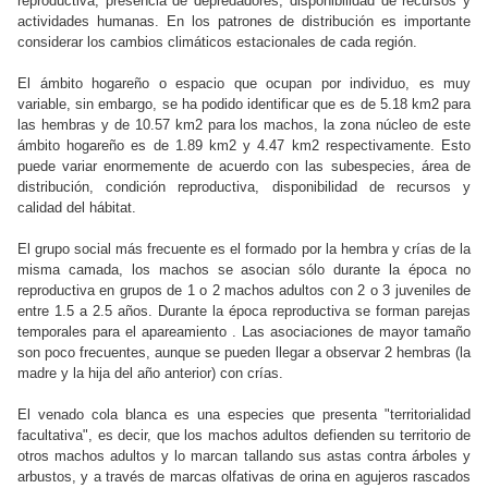
reproductiva, presencia de depredadores, disponibilidad de recursos y
actividades humanas. En los patrones de distribución es importante
considerar los cambios climáticos estacionales de cada región.
El ámbito hogareño o espacio que ocupan por individuo, es muy
variable, sin embargo, se ha podido identificar que es de 5.18 km2 para
las hembras y de 10.57 km2 para los machos, la zona núcleo de este
ámbito hogareño es de 1.89 km2 y 4.47 km2 respectivamente. Esto
puede variar enormemente de acuerdo con las subespecies, área de
distribución, condición reproductiva, disponibilidad de recursos y
calidad del hábitat.
El grupo social más frecuente es el formado por la hembra y crías de la
misma camada, los machos se asocian sólo durante la época no
reproductiva en grupos de 1 o 2 machos adultos con 2 o 3 juveniles de
entre 1.5 a 2.5 años. Durante la época reproductiva se forman parejas
temporales para el apareamiento . Las asociaciones de mayor tamaño
son poco frecuentes, aunque se pueden llegar a observar 2 hembras (la
madre y la hija del año anterior) con crías.
El venado cola blanca es una especies que presenta "territorialidad
facultativa", es decir, que los machos adultos defienden su territorio de
otros machos adultos y lo marcan tallando sus astas contra árboles y
arbustos, y a través de marcas olfativas de orina en agujeros rascados