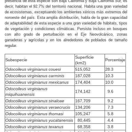
presencia de esta especie son Baja California y Baja California Sur, es
decir, habitan el 92.7% del territorio nacional. Habita una gran variedad
de ecosistemas, exceptuando los ambientes xéricos más extremos del
noroeste del país. Esta amplia distribución, habla de la gran capacidad
de adaptabilidad de esta especie a una gran variedad de hábitats, tipos
de vegetación y condiciones climáticas. Persiste incluso en bosques
con alto grado de perturbación en el Eje Neovolcánico, zonas
ganaderas y agrícolas y en los alrededores de poblados de tamaño
regular.
Superficie
Subespecie
Porcentaje
(km2)
Odocoileus virginianus couesi
515,052
28.3
Odocoileus virginianus carminis
187,028
10.3
Odocoileus virginianus mexicanus
174,404
10.0
Odocoileus virginianus
174,142
9.6
miquihuanensis
Odocoileus virginianus sinaloae
167,709
9.2
Odocoileus virginianus veraecrucis
134,206
7.3
Odocoileus virginianus thomasi
105,247
5.8
Odocoileus virginianus yucatanensis
80,445
4.4
Odocoileus virginianus texanus
68,358
3.8