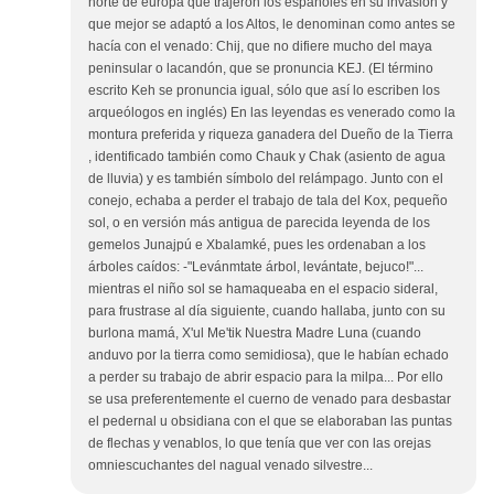
norte de europa que trajeron los españoles en su invasión y
que mejor se adaptó a los Altos, le denominan como antes se
hacía con el venado: Chij, que no difiere mucho del maya
peninsular o lacandón, que se pronuncia KEJ. (El término
escrito Keh se pronuncia igual, sólo que así lo escriben los
arqueólogos en inglés) En las leyendas es venerado como la
montura preferida y riqueza ganadera del Dueño de la Tierra
, identificado también como Chauk y Chak (asiento de agua
de lluvia) y es también símbolo del relámpago. Junto con el
conejo, echaba a perder el trabajo de tala del Kox, pequeño
sol, o en versión más antigua de parecida leyenda de los
gemelos Junajpú e Xbalamké, pues les ordenaban a los
árboles caídos: -"Levánmtate árbol, levántate, bejuco!"...
mientras el niño sol se hamaqueaba en el espacio sideral,
para frustrase al día siguiente, cuando hallaba, junto con su
burlona mamá, X'ul Me'tik Nuestra Madre Luna (cuando
anduvo por la tierra como semidiosa), que le habían echado
a perder su trabajo de abrir espacio para la milpa... Por ello
se usa preferentemente el cuerno de venado para desbastar
el pedernal u obsidiana con el que se elaboraban las puntas
de flechas y venablos, lo que tenía que ver con las orejas
omniescuchantes del nagual venado silvestre...