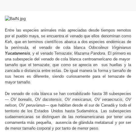
Entre las especies animales más apreciadas desde tiempos remotos
por el pueblo maya, se encuentra el venado que ellos denominan como
Keh
, que en terminos científicos abarca a dos especies endémicas de
la península, el venado de cola blanca
Odocoileus Virginianus
Yucatanensis
, y el venado Temazate;
Mazama Pandora.
El primero es
una subespecie del venado de cola blanca centroamericano de mayor
tamaño que el temazate, que como se aprecia en sus huellas y la
zancada o distancia entre estas. De igual manera la forma y tamaño de
sus heces es diferente, siendo curiosamente para el temazate de
mayor tamaño.
De venado de cola blanca se han contabilizado hasta 38 subespecies
—
OV borealis, OV dacotensis, OV mexicanus, OV veraecrucis, OV
nelson, OV peruvianus
— que habitan desde el sur de Canadá y todo el
territorio de los Estados Unidos hasta Sudamérica. Las subespecies
sudaemericanas se distinguen de las norteamericanas por tener una
cornamenta más pequeña, ausencia de glándula metatarsal y por ser
de menor tamaño corporal y por tanto de menor peso.