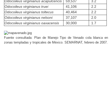
Odocoileus virginianus acapulcencis
59,537
3.2
Odocoileus virginianus truei
41,106
2.2
Odocoileus virginianus toltecus
40,464
2.2
Odocoileus virginianus nelsoni
37,107
2.0
Odocoileus virginianus oaxacensis
30,000
1.7
Fuente consultada: Plan de Manejo Tipo de Venado cola blanca en
zonas templadas y tropicales de México. SEMARNAT, febrero de 2007.