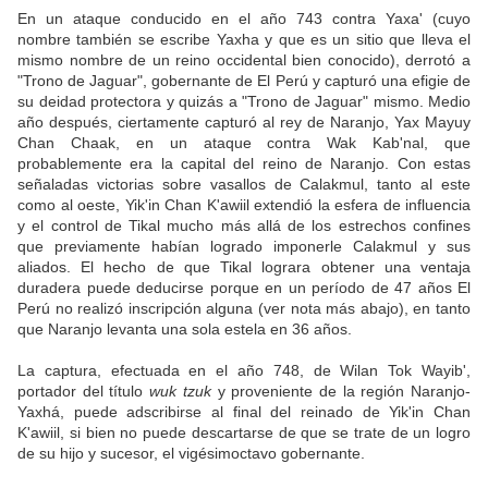
En un ataque conducido en el año 743 contra Yaxa' (cuyo
nombre también se escribe Yaxha y que es un sitio que lleva el
mismo nombre de un reino occidental bien conocido), derrotó a
"Trono de Jaguar", gobernante de El Perú y capturó una efigie de
su deidad protectora y quizás a "Trono de Jaguar" mismo. Medio
año después, ciertamente capturó al rey de Naranjo, Yax Mayuy
Chan Chaak, en un ataque contra Wak Kab'nal, que
probablemente era la capital del reino de Naranjo. Con estas
señaladas victorias sobre vasallos de Calakmul, tanto al este
como al oeste, Yik'in Chan K'awiil extendió la esfera de influencia
y el control de Tikal mucho más allá de los estrechos confines
que previamente habían logrado imponerle Calakmul y sus
aliados. El hecho de que Tikal lograra obtener una ventaja
duradera puede deducirse porque en un período de 47 años El
Perú no realizó inscripción alguna (ver nota más abajo), en tanto
que Naranjo levanta una sola estela en 36 años.
La captura, efectuada en el año 748, de Wilan Tok Wayib',
portador del título
wuk tzuk
y proveniente de la región Naranjo-
Yaxhá, puede adscribirse al final del reinado de Yik'in Chan
K'awiil, si bien no puede descartarse de que se trate de un logro
de su hijo y sucesor, el vigésimoctavo gobernante.