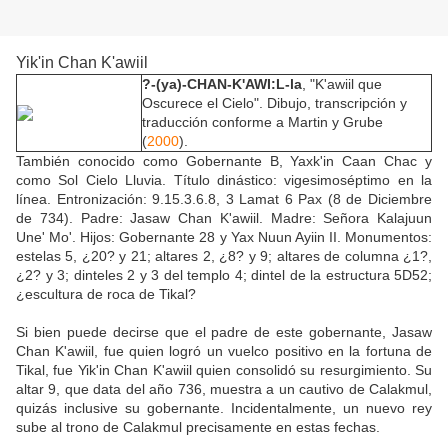
Yik'in Chan K'awiil
?-(ya)-CHAN-K'AWI:L-la
, "K'awiil que
Oscurece el Cielo". Dibujo, transcripción y
traducción conforme a Martin y Grube
(
2000
).
También conocido como Gobernante B, Yaxk'in Caan Chac y
como Sol Cielo Lluvia. Título dinástico: vigesimoséptimo en la
línea. Entronización: 9.15.3.6.8, 3 Lamat 6 Pax (8 de Diciembre
de 734). Padre: Jasaw Chan K'awiil. Madre: Señora Kalajuun
Une' Mo'. Hijos: Gobernante 28 y Yax Nuun Ayiin II. Monumentos:
estelas 5, ¿20? y 21; altares 2, ¿8? y 9; altares de columna ¿1?,
¿2? y 3; dinteles 2 y 3 del templo 4; dintel de la estructura 5D52;
¿escultura de roca de Tikal?
Si bien puede decirse que el padre de este gobernante, Jasaw
Chan K'awiil, fue quien logró un vuelco positivo en la fortuna de
Tikal, fue Yik'in Chan K'awiil quien consolidó su resurgimiento. Su
altar 9, que data del año 736, muestra a un cautivo de Calakmul,
quizás inclusive su gobernante. Incidentalmente, un nuevo rey
sube al trono de Calakmul precisamente en estas fechas.