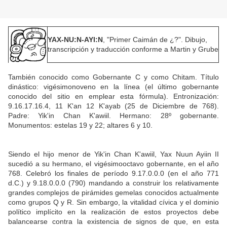
YAX-NU:N-AYI:N
, "Primer Caimán de ¿?". Dibujo,
transcripción y traducción conforme a Martin y Grube
También conocido como Gobernante C y como Chitam. Título
dinástico: vigésimonoveno en la línea (el último gobernante
conocido del sitio en emplear esta fórmula). Entronización:
9.16.17.16.4, 11 K'an 12 K'ayab (25 de Diciembre de 768).
Padre: Yik'in Chan K'awiil. Hermano: 28º gobernante.
Monumentos: estelas 19 y 22; altares 6 y 10.
Siendo el hijo menor de Yik'in Chan K'awiil, Yax Nuun Ayiin II
sucedió a su hermano, el vigésimooctavo gobernante, en el año
768. Celebró los finales de período 9.17.0.0.0 (en el año 771
d.C.) y 9.18.0.0.0 (790) mandando a construir los relativamente
grandes complejos de pirámides gemelas conocidos actualmente
como grupos Q y R. Sin embargo, la vitalidad cívica y el dominio
político implícito en la realización de estos proyectos debe
balancearse contra la existencia de signos de que, en esta