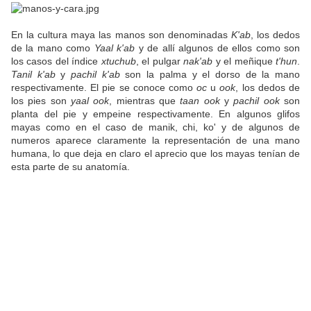
En la cultura maya las manos son denominadas
K'ab
, los dedos
de la mano como
Yaal k'ab
y de allí algunos de ellos como son
los casos del índice
xtuchub
, el pulgar
nak'ab
y el meñique
t'hun
.
Tanil k'ab
y
pachil k'ab
son la palma y el dorso de la mano
respectivamente. El pie se conoce como
oc
u
ook
, los dedos de
los pies son
yaal ook
, mientras que
taan ook
y
pachil ook
son
planta del pie y empeine respectivamente. En algunos glifos
mayas como en el caso de manik, chi, ko' y de algunos de
numeros aparece claramente la representación de una mano
humana, lo que deja en claro el aprecio que los mayas tenían de
esta parte de su anatomía.