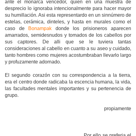
ante el monarca vencedor, quien en una muestra de
desprecio lo ignoraba intencionalmente para hacer mayor
su humillación. Asi esta representardo en un sinnúmero de
estelas, cerámica, dinteles, y hasta en murales como el
caso de
Bonampak
donde los prisioneros aparecen
amarrados, semidesnudos y tomados de los cabellos por
sus captores. De alli que se le tuviera tantas
consideraciones al cabello en cuanto a su aseo y cuidado,
tanto hombres como mujeres acostumbraban llevarlo largo
y profuzamente adornado.
El segundo corazón con su correspondencia a la tierra,
era el centro donde radicaba la escencia humana, la vida,
las facultades mentales importantes y su pertenencia de
grupo.
Aquí se encuentra la escencia denominada “espíritu
de la semilla” o “sombra de la semilla”. Se caracteriza por
proporcionar al hombre sus características
propiamente
humanas y su vitalidad.
También se
alojan en
él entidades
perturbadoras, tanto las buenas
o malas
inspiraciones, o
entidades patógenas invasoras. Es de algun modo
entonces el alimento de los dioses.
Por ello se preferia el