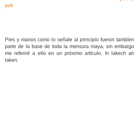
pok
. El término para designar a las piernas en general era
el mismo para pie ( oc ) pero para designar a la derecha se
usaba el término
nooh
mientras que para la izquierda se
usaba el término
ts´iic
.
Pies y manos como lo señale al principio fueron tambíen
parte de la base de toda la mensura maya, sin embargo
me referiré a ello en un próximo artículo. In lakech ah
laken.