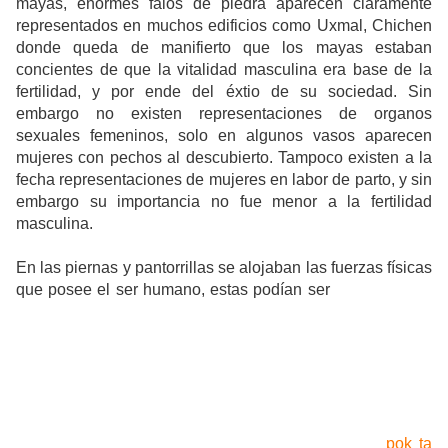
mayas, enormes falos de piedra aparecen claramente
representados en muchos edificios como Uxmal, Chichen
donde queda de manifierto que los mayas estaban
concientes de que la vitalidad masculina era base de la
fertilidad, y por ende del éxtio de su sociedad. Sin
embargo no existen representaciones de organos
sexuales femeninos, solo en algunos vasos aparecen
mujeres con pechos al descubierto. Tampoco existen a la
fecha representaciones de mujeres en labor de parto, y sin
embargo su importancia no fue menor a la fertilidad
masculina.
En las piernas y pantorrillas se alojaban las fuerzas físicas
que posee el ser humano, estas podían ser
invadidas por
entidades sobrenaturales agresivas que las devoran y
provocan el cansancio. Era entonces sumamente
importante la actividad física, por ello los jóvenes eran
separados de la casa paterna y llevados a las casas
comunales para ser instruidos en las artes de la guerra y
el deporte mediante el manejo de las armas y el
entrenamiento, por ejemplo el juego de pelota o
pok ta